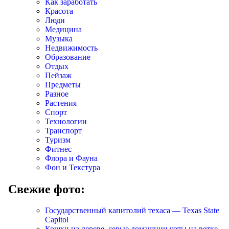
Как заработать
Красота
Люди
Медицина
Музыка
Недвижимость
Образование
Отдых
Пейзаж
Предметы
Разное
Растения
Спорт
Технологии
Транспорт
Туризм
Фитнес
Флора и Фауна
Фон и Текстура
Свежие фото:
Государственный капитолий техаса — Texas State
Capitol
Кошки на дереве, серые домашнии коты на ветке