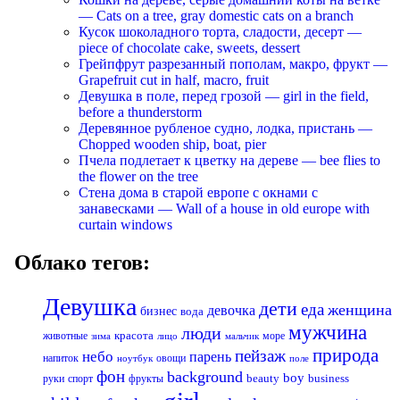
— Cats on a tree, gray domestic cats on a branch
Кусок шоколадного торта, сладости, десерт —
piece of chocolate cake, sweets, dessert
Грейпфрут разрезанный пополам, макро, фрукт —
Grapefruit cut in half, macro, fruit
Девушка в поле, перед грозой — girl in the field,
before a thunderstorm
Деревянное рубленое судно, лодка, пристань —
Chopped wooden ship, boat, pier
Пчела подлетает к цветку на дереве — bee flies to
the flower on the tree
Стена дома в старой европе с окнами с
занавесками — Wall of a house in old europe with
curtain windows
Облако тегов:
Девушка
дети
еда
женщина
девочка
бизнес
вода
мужчина
люди
красота
животные
море
лицо
мальчик
зима
природа
пейзаж
небо
парень
напиток
овощи
ноутбук
поле
фон
background
boy
business
руки
спорт
фрукты
beauty