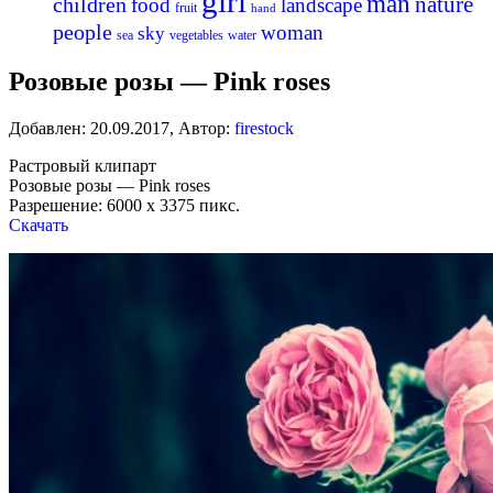
girl
man
nature
children
food
landscape
fruit
hand
people
woman
sky
sea
vegetables
water
Розовые розы — Pink roses
Добавлен:
20.09.2017
,
Автор:
firestock
Растровый клипарт
Розовые розы — Pink roses
Разрешение: 6000 x 3375 пикс.
Скачать