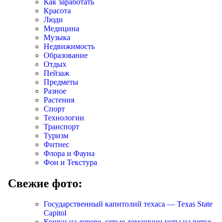
Как заработать
Красота
Люди
Медицина
Музыка
Недвижимость
Образование
Отдых
Пейзаж
Предметы
Разное
Растения
Спорт
Технологии
Транспорт
Туризм
Фитнес
Флора и Фауна
Фон и Текстура
Свежие фото:
Государственный капитолий техаса — Texas State
Capitol
Кошки на дереве, серые домашнии коты на ветке