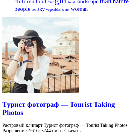
girl
man
nature
children
food
landscape
fruit
hand
people
woman
sky
sea
vegetables
water
Турист фотограф — Tourist Taking
Photos
Растровый клипарт Турист фотограф — Tourist Taking Photos
Разрешение: 5616×3744 пикс. Скачать