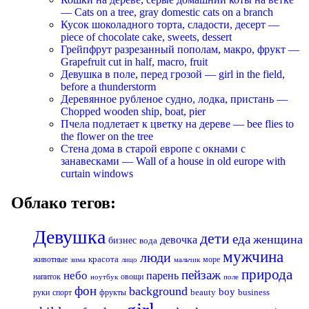
— Cats on a tree, gray domestic cats on a branch
Кусок шоколадного торта, сладости, десерт —
piece of chocolate cake, sweets, dessert
Грейпфрут разрезанный пополам, макро, фрукт —
Grapefruit cut in half, macro, fruit
Девушка в поле, перед грозой — girl in the field,
before a thunderstorm
Деревянное рубленое судно, лодка, пристань —
Chopped wooden ship, boat, pier
Пчела подлетает к цветку на дереве — bee flies to
the flower on the tree
Стена дома в старой европе с окнами с
занавесками — Wall of a house in old europe with
curtain windows
Облако тегов:
Девушка
дети
еда
женщина
девочка
бизнес
вода
мужчина
люди
красота
животные
море
лицо
мальчик
зима
природа
пейзаж
небо
парень
напиток
овощи
ноутбук
поле
фон
background
boy
business
руки
спорт
фрукты
beauty