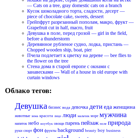
— Cats on a tree, gray domestic cats on a branch
Кусок шоколадного торта, сладости, десерт —
piece of chocolate cake, sweets, dessert
Грейпфрут разрезанный пополам, макро, фрукт —
Grapefruit cut in half, macro, fruit
Девушка в поле, перед грозой — girl in the field,
before a thunderstorm
Деревянное рубленое судно, лодка, пристань —
Chopped wooden ship, boat, pier
Пчела подлетает к цветку на дереве — bee flies to
the flower on the tree
Стена дома в старой европе с окнами с
занавесками — Wall of a house in old europe with
curtain windows
Облако тегов:
Девушка
дети
еда
женщина
девочка
бизнес
вода
мужчина
люди
красота
животные
море
лицо
мальчик
зима
природа
пейзаж
небо
парень
напиток
овощи
ноутбук
поле
фон
background
boy
business
руки
спорт
фрукты
beauty