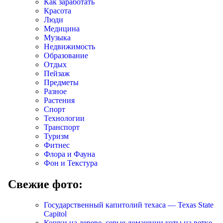
Как заработать
Красота
Люди
Медицина
Музыка
Недвижимость
Образование
Отдых
Пейзаж
Предметы
Разное
Растения
Спорт
Технологии
Транспорт
Туризм
Фитнес
Флора и Фауна
Фон и Текстура
Свежие фото:
Государственный капитолий техаса — Texas State
Capitol
Кошки на дереве, серые домашнии коты на ветке