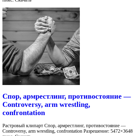
Спор, армрестлинг, противостояние —
Controversy, arm wrestling,
confrontation
Растровый клипарт Спор, армрестлинг, противостояние —
Controversy, arm wrestling, confrontation Разрешение: 5472×3648