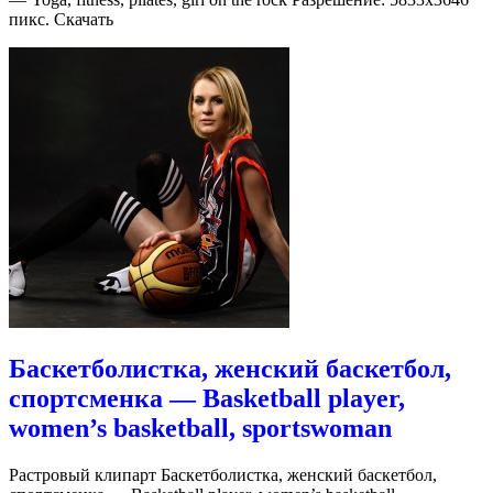
пикс. Скачать
Баскетболистка, женский баскетбол,
спортсменка — Basketball player,
women’s basketball, sportswoman
Растровый клипарт Баскетболистка, женский баскетбол,