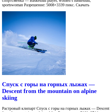
спортсменка — Basketball player, women’s basketball,
sportswoman Разрешение: 5008×3339 пикс. Скачать
Спуск с горы на горных лыжах —
Descent from the mountain on alpine
skiing
Растровый клипарт Спуск с горы на горных лыжах — Descent