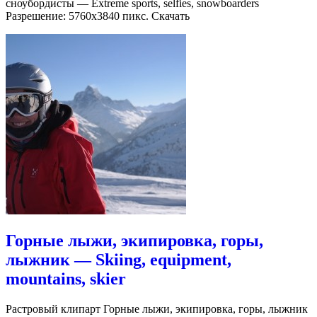
сноубордисты — Extreme sports, selfies, snowboarders
Разрешение: 5760х3840 пикс. Скачать
Горные лыжи, экипировка, горы,
лыжник — Skiing, equipment,
mountains, skier
Растровый клипарт Горные лыжи, экипировка, горы, лыжник