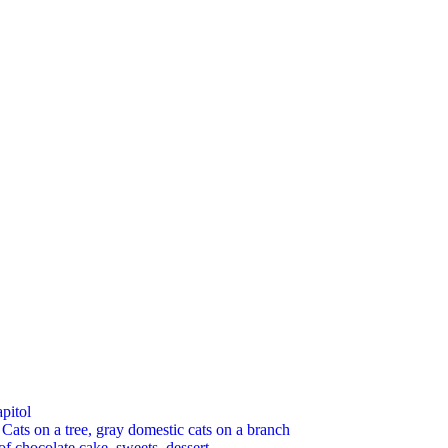
pitol
 on a tree, gray domestic cats on a branch
chocolate cake, sweets, dessert