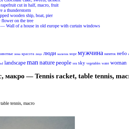
ruit cut in half, macro, fruit
re a thunderstorm
ed wooden ship, boat, pier
flower on the tree
 Wall of a house in old europe with curtain windows
мужчина
люди
небо
красота
животные
море
напиток
лицо
мальчик
зима
man
nature
people
landscape
woman
sky
sea
vegetables
water
nd
макро — Tennis racket, table tennis, mac
able tennis, macro