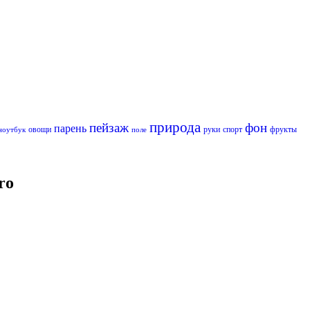
природа
пейзаж
фон
парень
овощи
руки
спорт
фрукты
ноутбук
поле
ro