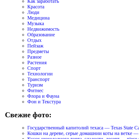
Как заработать
Красота
Люди
Медицина
Музыка
Недвижимость
Образование
Отдых
Пейзаж
Предметы
Разное
Растения
Спорт
Технологии
Транспорт
Туризм
Фитнес
Флора и Фауна
Фон и Текстура
Свежие фото:
Государственный капитолий техаса — Texas State Ca
Кошки на дереве, серые домашнии коты на ветке — Cats
Кусок шоколадного торта, сладости, десерт — piece of 