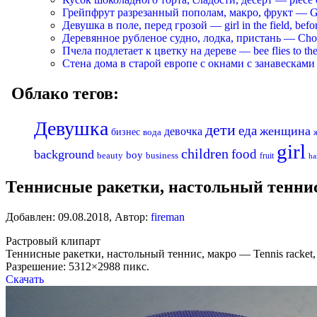
Грейпфрут разрезанный пополам, макро, фрукт — Grapef
Девушка в поле, перед грозой — girl in the field, befo
Деревянное рубленое судно, лодка, пристань — Chopp
Пчела подлетает к цветку на дереве — bee flies to the 
Стена дома в старой европе с окнами с занавесками —
Облако тегов:
Девушка
дети
еда
женщина
девочка
бизнес
вода
girl
children
food
background
boy
business
beauty
fruit
ha
Теннисные ракетки, настольный теннис, 
Добавлен:
09.08.2018
,
Автор:
fireman
Растровый клипарт
Теннисные ракетки, настольный теннис, макро — Tennis racket, t
Разрешение: 5312×2988 пикс.
Скачать