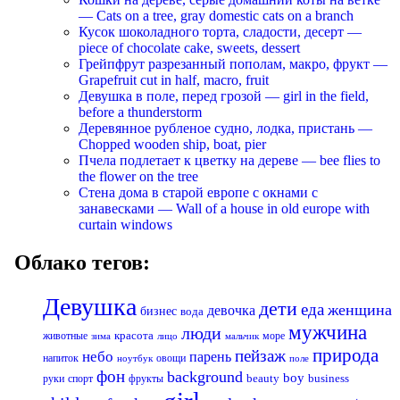
— Cats on a tree, gray domestic cats on a branch
Кусок шоколадного торта, сладости, десерт —
piece of chocolate cake, sweets, dessert
Грейпфрут разрезанный пополам, макро, фрукт —
Grapefruit cut in half, macro, fruit
Девушка в поле, перед грозой — girl in the field,
before a thunderstorm
Деревянное рубленое судно, лодка, пристань —
Chopped wooden ship, boat, pier
Пчела подлетает к цветку на дереве — bee flies to
the flower on the tree
Стена дома в старой европе с окнами с
занавесками — Wall of a house in old europe with
curtain windows
Облако тегов:
Девушка
дети
еда
женщина
девочка
бизнес
вода
мужчина
люди
красота
животные
море
лицо
мальчик
зима
природа
пейзаж
небо
парень
напиток
овощи
ноутбук
поле
фон
background
boy
business
руки
спорт
фрукты
beauty