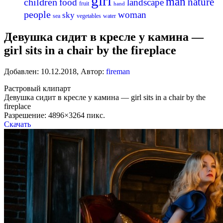
girl
man
nature
children
food
landscape
fruit
hand
people
woman
sky
sea
vegetables
water
Девушка сидит в кресле у камина —
girl sits in a chair by the fireplace
Добавлен:
10.12.2018
,
Автор:
fireman
Растровый клипарт
Девушка сидит в кресле у камина — girl sits in a chair by the
fireplace
Разрешение: 4896×3264 пикс.
Скачать