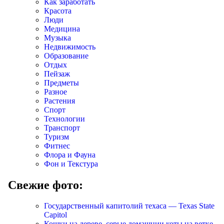
Как заработать
Красота
Люди
Медицина
Музыка
Недвижимость
Образование
Отдых
Пейзаж
Предметы
Разное
Растения
Спорт
Технологии
Транспорт
Туризм
Фитнес
Флора и Фауна
Фон и Текстура
Свежие фото:
Государственный капитолий техаса — Texas State
Capitol
Кошки на дереве, серые домашнии коты на ветке