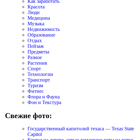
Как заработать
Красота
Люди
Медицина
Музыка
Недвижимость
Образование
Отдых
Пейзаж
Предметы
Разное
Растения
Спорт
Технологии
Транспорт
Туризм
Фитнес
Флора и Фауна
Фон и Текстура
Свежие фото:
Государственный капитолий техаса — Texas State
Capitol
Кошки на дереве, серые домашнии коты на ветке