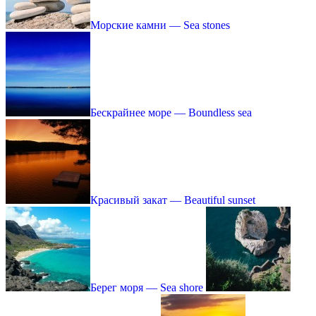
Морские камни — Sea stones
Бескрайнее море — Boundless sea
Красивый закат — Beautiful sunset
Берег моря — Sea shore