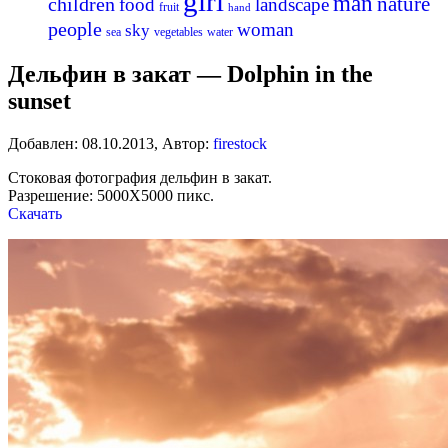
girl
man
nature
children
food
landscape
fruit
hand
people
woman
sky
sea
vegetables
water
Дельфин в закат — Dolphin in the
sunset
Добавлен:
08.10.2013
,
Автор:
firestock
Стоковая фотография дельфин в закат.
Разрешение: 5000Х5000 пикс.
Скачать