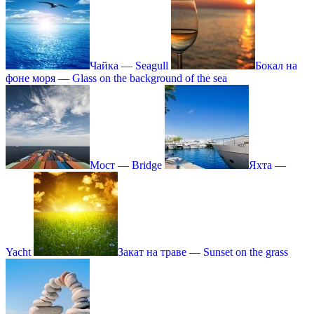
Чайка — Seagull
Бокал на
фоне моря — Glass on the background of the sea
Мост — Bridge
Яхта —
Yacht
Закат на траве — Sunset on the grass