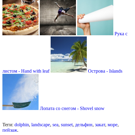
Рука с
листом - Hand with leaf
Острова - Islands
Лопата со снегом - Shovel snow
Теги:
dolphin
,
landscape
,
sea
,
sunset
,
дельфин
,
закат
,
море
,
пейзаж
.