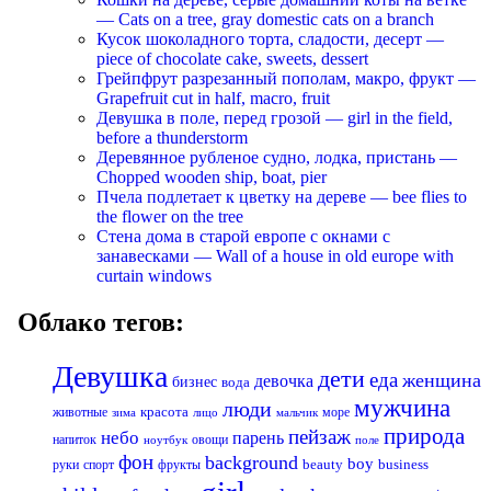
— Cats on a tree, gray domestic cats on a branch
Кусок шоколадного торта, сладости, десерт —
piece of chocolate cake, sweets, dessert
Грейпфрут разрезанный пополам, макро, фрукт —
Grapefruit cut in half, macro, fruit
Девушка в поле, перед грозой — girl in the field,
before a thunderstorm
Деревянное рубленое судно, лодка, пристань —
Chopped wooden ship, boat, pier
Пчела подлетает к цветку на дереве — bee flies to
the flower on the tree
Стена дома в старой европе с окнами с
занавесками — Wall of a house in old europe with
curtain windows
Облако тегов:
Девушка
дети
еда
женщина
девочка
бизнес
вода
мужчина
люди
красота
животные
море
лицо
мальчик
зима
природа
пейзаж
небо
парень
напиток
овощи
ноутбук
поле
фон
background
boy
business
руки
спорт
фрукты
beauty