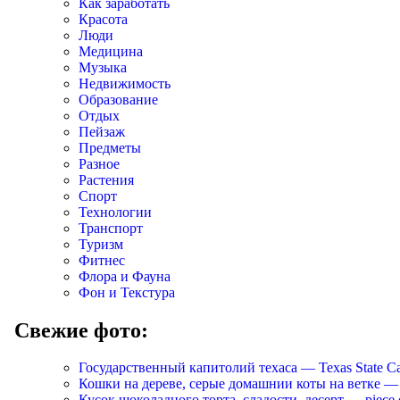
Как заработать
Красота
Люди
Медицина
Музыка
Недвижимость
Образование
Отдых
Пейзаж
Предметы
Разное
Растения
Спорт
Технологии
Транспорт
Туризм
Фитнес
Флора и Фауна
Фон и Текстура
Свежие фото:
Государственный капитолий техаса — Texas State Ca
Кошки на дереве, серые домашнии коты на ветке — Cats
Кусок шоколадного торта, сладости, десерт — piece of 