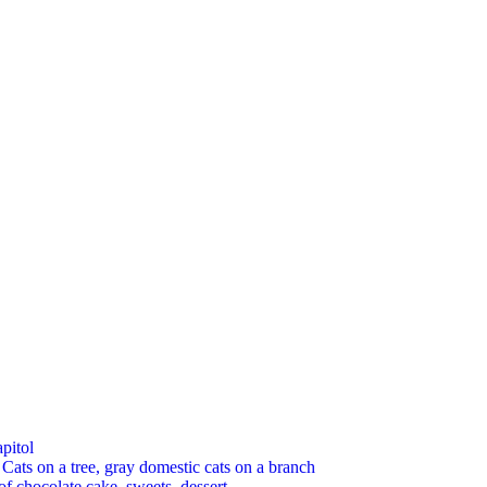
pitol
 on a tree, gray domestic cats on a branch
chocolate cake, sweets, dessert