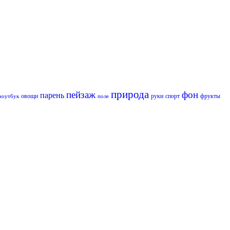
природа
пейзаж
фон
парень
овощи
руки
спорт
фрукты
ноутбук
поле