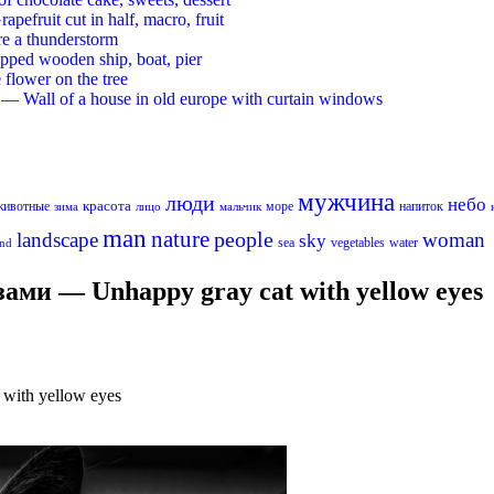
ruit cut in half, macro, fruit
re a thunderstorm
ed wooden ship, boat, pier
flower on the tree
 Wall of a house in old europe with curtain windows
мужчина
люди
небо
красота
животные
море
напиток
лицо
мальчик
зима
man
nature
people
landscape
woman
sky
sea
vegetables
water
nd
ми — Unhappy gray cat with yellow eyes
ith yellow eyes