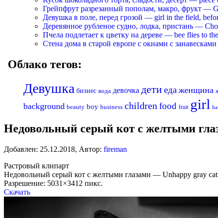
Грейпфрут разрезанный пополам, макро, фрукт — Grapef
Девушка в поле, перед грозой — girl in the field, befo
Деревянное рубленое судно, лодка, пристань — Chopp
Пчела подлетает к цветку на дереве — bee flies to the 
Стена дома в старой европе с окнами с занавесками —
Облако тегов:
Девушка
дети
еда
женщина
девочка
бизнес
вода
girl
children
food
background
boy
business
beauty
fruit
ha
Недовольный серый кот с желтыми глаза
Добавлен:
25.12.2018
,
Автор:
fireman
Растровый клипарт
Недовольный серый кот с желтыми глазами — Unhappy gray cat w
Разрешение: 5031×3412 пикс.
Скачать