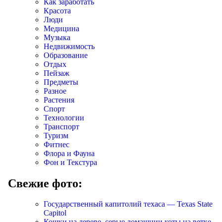
Как заработать
Красота
Люди
Медицина
Музыка
Недвижимость
Образование
Отдых
Пейзаж
Предметы
Разное
Растения
Спорт
Технологии
Транспорт
Туризм
Фитнес
Флора и Фауна
Фон и Текстура
Свежие фото:
Государственный капитолий техаса — Texas State
Capitol
Кошки на дереве, серые домашнии коты на ветке