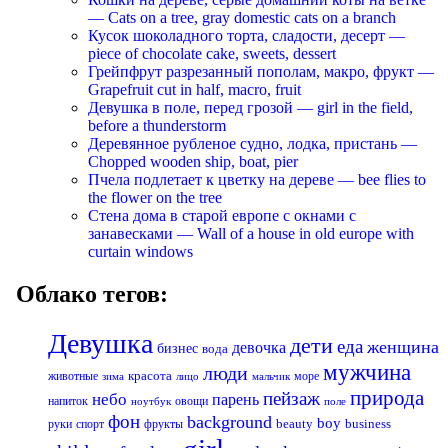
— Cats on a tree, gray domestic cats on a branch
Кусок шоколадного торта, сладости, десерт —
piece of chocolate cake, sweets, dessert
Грейпфрут разрезанный пополам, макро, фрукт —
Grapefruit cut in half, macro, fruit
Девушка в поле, перед грозой — girl in the field,
before a thunderstorm
Деревянное рубленое судно, лодка, пристань —
Chopped wooden ship, boat, pier
Пчела подлетает к цветку на дереве — bee flies to
the flower on the tree
Стена дома в старой европе с окнами с
занавесками — Wall of a house in old europe with
curtain windows
Облако тегов:
Девушка
дети
еда
женщина
девочка
бизнес
вода
мужчина
люди
красота
животные
море
лицо
мальчик
зима
природа
пейзаж
небо
парень
напиток
овощи
ноутбук
поле
фон
background
boy
business
руки
спорт
фрукты
beauty