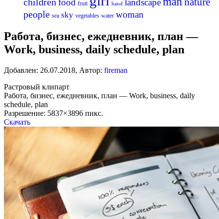
girl
man
nature
children
food
landscape
fruit
hand
people
woman
sky
sea
vegetables
water
Работа, бизнес, ежедневник, план —
Work, business, daily schedule, plan
Добавлен:
26.07.2018
,
Автор:
fireman
Растровый клипарт
Работа, бизнес, ежедневник, план — Work, business, daily
schedule, plan
Разрешение: 5837×3896 пикс.
Скачать