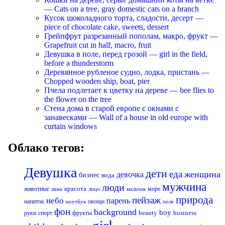
— Cats on a tree, gray domestic cats on a branch
Кусок шоколадного торта, сладости, десерт —
piece of chocolate cake, sweets, dessert
Грейпфрут разрезанный пополам, макро, фрукт —
Grapefruit cut in half, macro, fruit
Девушка в поле, перед грозой — girl in the field,
before a thunderstorm
Деревянное рубленое судно, лодка, пристань —
Chopped wooden ship, boat, pier
Пчела подлетает к цветку на дереве — bee flies to
the flower on the tree
Стена дома в старой европе с окнами с
занавесками — Wall of a house in old europe with
curtain windows
Облако тегов:
Девушка
дети
еда
женщина
девочка
бизнес
вода
мужчина
люди
красота
животные
море
лицо
мальчик
зима
природа
пейзаж
небо
парень
напиток
овощи
ноутбук
поле
фон
background
boy
business
руки
спорт
фрукты
beauty