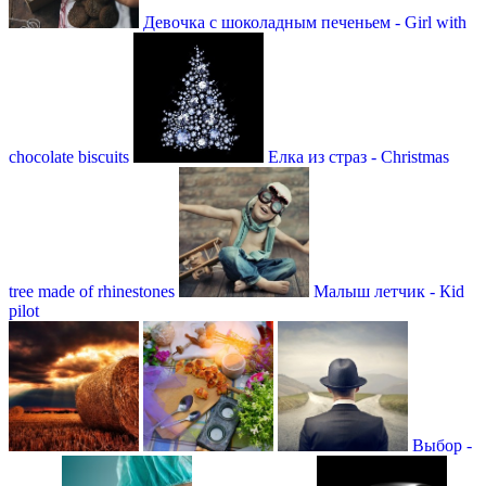
Девочка с шоколадным печеньем - Girl with
chocolate biscuits
Елка из страз - Christmas
tree made of rhinestones
Малыш летчик - Кid
pilot
Выбор -