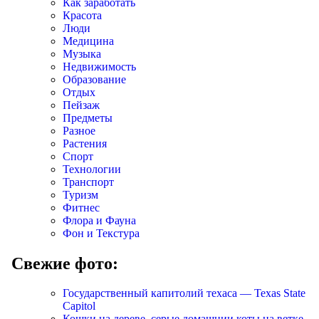
Как заработать
Красота
Люди
Медицина
Музыка
Недвижимость
Образование
Отдых
Пейзаж
Предметы
Разное
Растения
Спорт
Технологии
Транспорт
Туризм
Фитнес
Флора и Фауна
Фон и Текстура
Свежие фото:
Государственный капитолий техаса — Texas State
Capitol
Кошки на дереве, серые домашнии коты на ветке