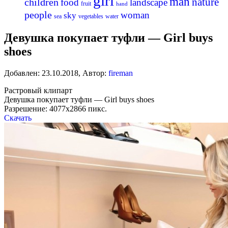
girl
man
nature
children
food
landscape
fruit
hand
people
woman
sky
sea
vegetables
water
Девушка покупает туфли — Girl buys
shoes
Добавлен:
23.10.2018
,
Автор:
fireman
Растровый клипарт
Девушка покупает туфли — Girl buys shoes
Разрешение: 4077х2866 пикс.
Скачать