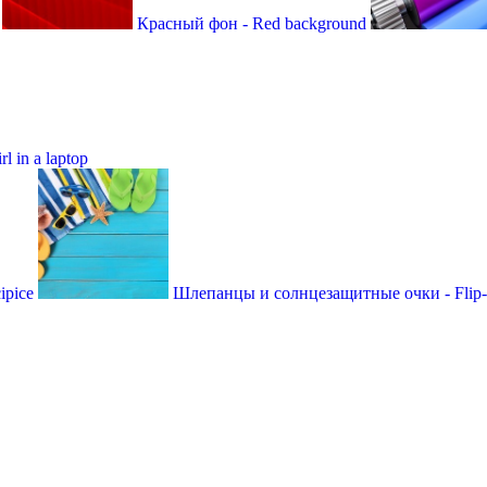
Красный фон - Red background
l in a laptop
ipice
Шлепанцы и солнцезащитные очки - Flip-fl