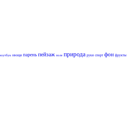
природа
пейзаж
фон
парень
овощи
руки
спорт
фрукты
ноутбук
поле