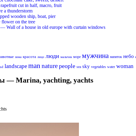
ruit cut in half, macro, fruit
re a thunderstorm
ed wooden ship, boat, pier
flower on the tree
 Wall of a house in old europe with curtain windows
мужчина
люди
небо
красота
животные
море
напиток
лицо
мальчик
зима
man
nature
people
landscape
woman
sky
sea
vegetables
water
nd
 — Marina, yachting, yachts
chts