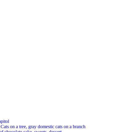
pitol
 on a tree, gray domestic cats on a branch
chocolate cake, sweets, dessert