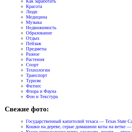
Как заработать
Красота
Люди
Медицина
Музыка
Недвижимость
Образование
Отдых
Пейзаж
Предметы
Разное
Растения
Спорт
Технологии
Транспорт
Туризм
Фитнес
Флора и Фауна
Фон и Текстура
Свежие фото:
Государственный капитолий техаса — Texas State Ca
Кошки на дереве, серые домашнии коты на ветке — Cats
Кусок шоколадного торта, сладости, десерт — piece of 