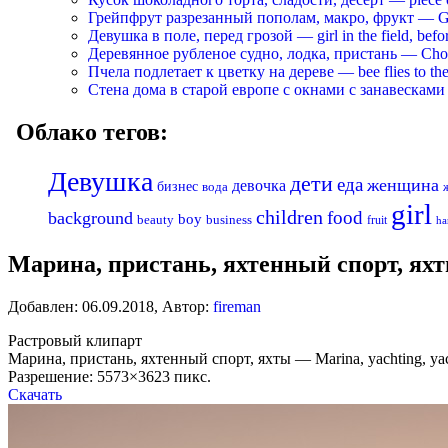
Грейпфрут разрезанный пополам, макро, фрукт — Grapef
Девушка в поле, перед грозой — girl in the field, befo
Деревянное рубленое судно, лодка, пристань — Chopp
Пчела подлетает к цветку на дереве — bee flies to the 
Стена дома в старой европе с окнами с занавесками —
Облако тегов:
Девушка
дети
еда
женщина
девочка
бизнес
вода
girl
children
food
background
boy
business
beauty
fruit
ha
Марина, пристань, яхтенный спорт, яхты
Добавлен:
06.09.2018
,
Автор:
fireman
Растровый клипарт
Марина, пристань, яхтенный спорт, яхты — Marina, yachting, ya
Разрешение: 5573×3623 пикс.
Скачать