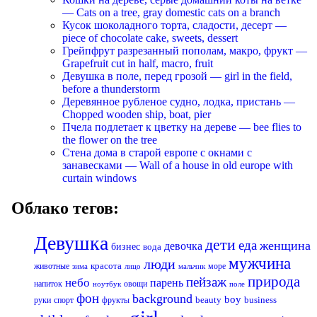
— Cats on a tree, gray domestic cats on a branch
Кусок шоколадного торта, сладости, десерт —
piece of chocolate cake, sweets, dessert
Грейпфрут разрезанный пополам, макро, фрукт —
Grapefruit cut in half, macro, fruit
Девушка в поле, перед грозой — girl in the field,
before a thunderstorm
Деревянное рубленое судно, лодка, пристань —
Chopped wooden ship, boat, pier
Пчела подлетает к цветку на дереве — bee flies to
the flower on the tree
Стена дома в старой европе с окнами с
занавесками — Wall of a house in old europe with
curtain windows
Облако тегов:
Девушка
дети
еда
женщина
девочка
бизнес
вода
мужчина
люди
красота
животные
море
лицо
мальчик
зима
природа
пейзаж
небо
парень
напиток
овощи
ноутбук
поле
фон
background
boy
business
руки
спорт
фрукты
beauty