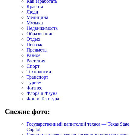
Как заработать
Красота
Люди
Медицина
Музыка
Недвижимость
Образование
Отдых
Пейзаж
Предметы
Разное
Растения
Спорт
Технологии
Транспорт
Туризм
Фитнес
Флора и Фауна
Фон и Текстура
Свежие фото:
Государственный капитолий техаса — Texas State
Capitol
Кошки на дереве, серые домашнии коты на ветке