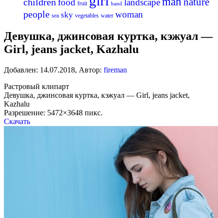
girl
man
nature
children
food
landscape
fruit
hand
people
woman
sky
sea
vegetables
water
Девушка, джинсовая куртка, кэжуал —
Girl, jeans jacket, Kazhalu
Добавлен:
14.07.2018
,
Автор:
fireman
Растровый клипарт
Девушка, джинсовая куртка, кэжуал — Girl, jeans jacket,
Kazhalu
Разрешение: 5472×3648 пикс.
Скачать