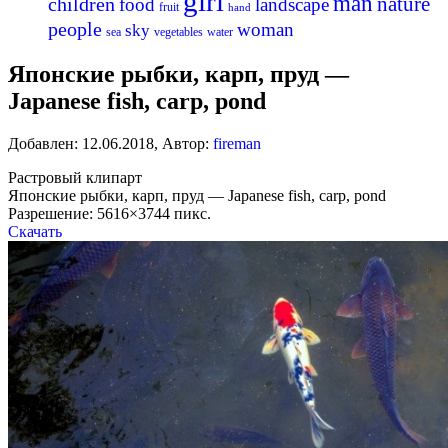
girl
man
nature
children
food
landscape
fruit
hand
people
woman
sky
sea
vegetables
water
Японские рыбки, карп, пруд —
Japanese fish, carp, pond
Добавлен:
12.06.2018
,
Автор:
fireman
Растровый клипарт
Японские рыбки, карп, пруд — Japanese fish, carp, pond
Разрешение: 5616×3744 пикс.
Скачать