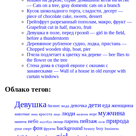
— Cats on a tree, gray domestic cats on a branch
Кусок шоколадного торта, сладости, десерт —
piece of chocolate cake, sweets, dessert
Грейпфрут разрезанный пополам, макро, фрукт —
Grapefruit cut in half, macro, fruit
Девушка в поле, перед грозой — girl in the field,
before a thunderstorm
Деревянное рубленое судно, лодка, пристань —
Chopped wooden ship, boat, pier
Пчела подлетает к цветку на дереве — bee flies to
the flower on the tree
Стена дома в старой европе с окнами с
занавесками — Wall of a house in old europe with
curtain windows
Облако тегов:
Девушка
дети
еда
женщина
девочка
бизнес
вода
мужчина
люди
красота
животные
море
лицо
мальчик
зима
природа
пейзаж
небо
парень
напиток
овощи
ноутбук
поле
фон
background
boy
business
руки
спорт
фрукты
beauty