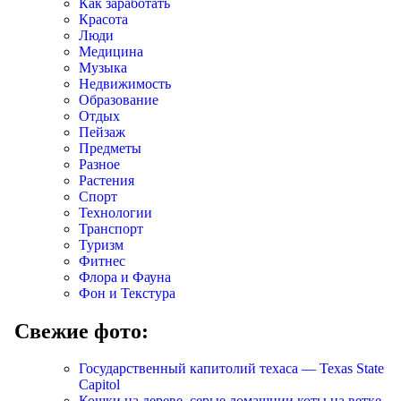
Как заработать
Красота
Люди
Медицина
Музыка
Недвижимость
Образование
Отдых
Пейзаж
Предметы
Разное
Растения
Спорт
Технологии
Транспорт
Туризм
Фитнес
Флора и Фауна
Фон и Текстура
Свежие фото:
Государственный капитолий техаса — Texas State
Capitol
Кошки на дереве, серые домашнии коты на ветке