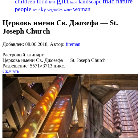
girl
man
nature
children
food
landscape
fruit
hand
people
woman
sky
sea
vegetables
water
Церковь имени Св. Джозефа — St.
Joseph Church
Добавлен:
08.06.2018
,
Автор:
fireman
Растровый клипарт
Церковь имени Св. Джозефа — St. Joseph Church
Разрешение: 5571×3713 пикс.
Скачать