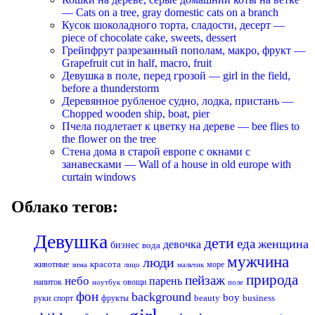
— Cats on a tree, gray domestic cats on a branch
Кусок шоколадного торта, сладости, десерт —
piece of chocolate cake, sweets, dessert
Грейпфрут разрезанный пополам, макро, фрукт —
Grapefruit cut in half, macro, fruit
Девушка в поле, перед грозой — girl in the field,
before a thunderstorm
Деревянное рубленое судно, лодка, пристань —
Chopped wooden ship, boat, pier
Пчела подлетает к цветку на дереве — bee flies to
the flower on the tree
Стена дома в старой европе с окнами с
занавесками — Wall of a house in old europe with
curtain windows
Облако тегов:
Девушка
дети
еда
женщина
девочка
бизнес
вода
мужчина
люди
красота
животные
море
лицо
мальчик
зима
природа
пейзаж
небо
парень
напиток
овощи
ноутбук
поле
фон
background
boy
business
руки
спорт
фрукты
beauty