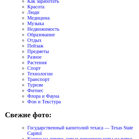
Как заработать
Красота
Люди
Медицина
Музыка
Недвижимость
Образование
Отдых
Пейзаж
Предметы
Разное
Растения
Спорт
Технологии
Транспорт
Туризм
Фитнес
Флора и Фауна
Фон и Текстура
Свежие фото:
Государственный капитолий техаса — Texas State
Capitol
Кошки на дереве, серые домашнии коты на ветке