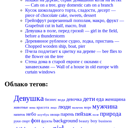
— Cats on a tree, gray domestic cats on a branch
Кусок шоколадного торта, сладости, десерт —
piece of chocolate cake, sweets, dessert
Грейпфрут разрезанный пополам, макро, фрукт —
Grapefruit cut in half, macro, fruit
Девушка в поле, перед грозой — girl in the field,
before a thunderstorm
Деревянное рубленое судно, лодка, пристань —
Chopped wooden ship, boat, pier
Пчела подлетает к цветку на дереве — bee flies to
the flower on the tree
Стена дома в старой европе с окнами с
занавесками — Wall of a house in old europe with
curtain windows
Облако тегов:
Девушка
дети
еда
женщина
девочка
бизнес
вода
мужчина
люди
красота
животные
море
лицо
мальчик
зима
природа
пейзаж
небо
парень
напиток
овощи
ноутбук
поле
фон
background
boy
business
руки
спорт
фрукты
beauty