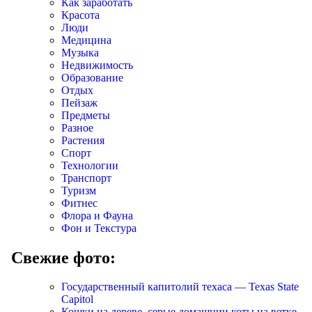
Как заработать
Красота
Люди
Медицина
Музыка
Недвижимость
Образование
Отдых
Пейзаж
Предметы
Разное
Растения
Спорт
Технологии
Транспорт
Туризм
Фитнес
Флора и Фауна
Фон и Текстура
Свежие фото:
Государственный капитолий техаса — Texas State
Capitol
Кошки на дереве, серые домашнии коты на ветке