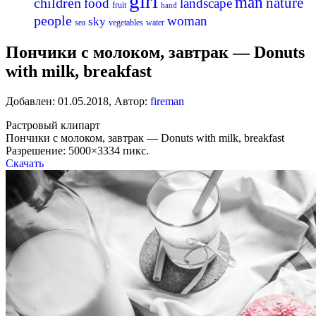
girl
man
nature
children
food
landscape
fruit
hand
people
woman
sky
sea
vegetables
water
Пончики с молоком, завтрак — Donuts
with milk, breakfast
Добавлен:
01.05.2018
,
Автор:
fireman
Растровый клипарт
Пончики с молоком, завтрак — Donuts with milk, breakfast
Разрешение: 5000×3334 пикс.
Скачать