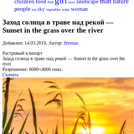
girl
man
nature
children
food
landscape
fruit
hand
people
woman
sky
sea
vegetables
water
Заход солнца в траве над рекой —
Sunset in the grass over the river
Добавлен:
14.03.2019
,
Автор:
fireman
Растровый клипарт
Заход солнца в траве над рекой — Sunset in the grass over the
river
Разрешение: 6000×4000 пикс.
Скачать