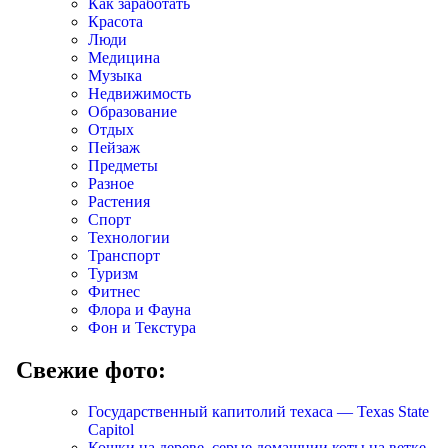
Как заработать
Красота
Люди
Медицина
Музыка
Недвижимость
Образование
Отдых
Пейзаж
Предметы
Разное
Растения
Спорт
Технологии
Транспорт
Туризм
Фитнес
Флора и Фауна
Фон и Текстура
Свежие фото:
Государственный капитолий техаса — Texas State
Capitol
Кошки на дереве, серые домашнии коты на ветке