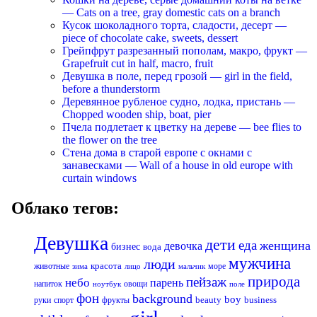
— Cats on a tree, gray domestic cats on a branch
Кусок шоколадного торта, сладости, десерт —
piece of chocolate cake, sweets, dessert
Грейпфрут разрезанный пополам, макро, фрукт —
Grapefruit cut in half, macro, fruit
Девушка в поле, перед грозой — girl in the field,
before a thunderstorm
Деревянное рубленое судно, лодка, пристань —
Chopped wooden ship, boat, pier
Пчела подлетает к цветку на дереве — bee flies to
the flower on the tree
Стена дома в старой европе с окнами с
занавесками — Wall of a house in old europe with
curtain windows
Облако тегов:
Девушка
дети
еда
женщина
девочка
бизнес
вода
мужчина
люди
красота
животные
море
лицо
мальчик
зима
природа
пейзаж
небо
парень
напиток
овощи
ноутбук
поле
фон
background
boy
business
руки
спорт
фрукты
beauty