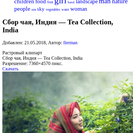
girl
man
nature
children
food
landscape
fruit
hand
people
woman
sky
sea
vegetables
water
Сбор чая, Индия — Tea Collection,
India
Добавлен:
21.05.2018
,
Автор:
fireman
Растровый клипарт
Сбор чая, Индия — Tea Collection, India
Разрешение: 7360×4570 пикс.
Скачать