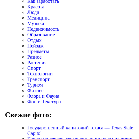
Как заработать
Красота
Люди
Медицина
Музыка
Недвижимость
Образование
Отдых
Пейзаж
Предметы
Разное
Растения
Спорт
Технологии
Транспорт
Туризм
Фитнес
Флора и Фауна
Фон и Текстура
Свежие фото:
Государственный капитолий техаса — Texas State
Capitol
Кошки на дереве, серые домашнии коты на ветке