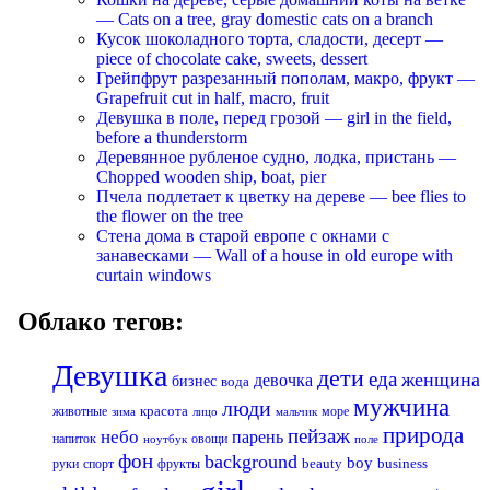
— Cats on a tree, gray domestic cats on a branch
Кусок шоколадного торта, сладости, десерт —
piece of chocolate cake, sweets, dessert
Грейпфрут разрезанный пополам, макро, фрукт —
Grapefruit cut in half, macro, fruit
Девушка в поле, перед грозой — girl in the field,
before a thunderstorm
Деревянное рубленое судно, лодка, пристань —
Chopped wooden ship, boat, pier
Пчела подлетает к цветку на дереве — bee flies to
the flower on the tree
Стена дома в старой европе с окнами с
занавесками — Wall of a house in old europe with
curtain windows
Облако тегов:
Девушка
дети
еда
женщина
девочка
бизнес
вода
мужчина
люди
красота
животные
море
лицо
мальчик
зима
природа
пейзаж
небо
парень
напиток
овощи
ноутбук
поле
фон
background
boy
business
руки
спорт
фрукты
beauty