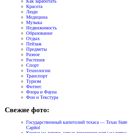
Как заработать
Красота
Люди
Медицина
Музыка
Недвижимость
Образование
Отдых
Пейзаж
Предметы
Разное
Растения
Спорт
Технологии
Транспорт
Туризм
Фитнес
Флора и Фауна
Фон и Текстура
Свежие фото:
Государственный капитолий техаса — Texas State
Capitol
Кошки на дереве, серые домашнии коты на ветке