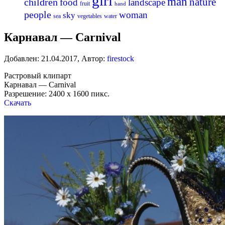
girl
man
nature
children
food
landscape
fruit
hand
people
woman
sky
sea
vegetables
water
Карнавал — Carnival
Добавлен:
21.04.2017
,
Автор:
firestock
Растровый клипарт
Карнавал — Carnival
Разрешение: 2400 x 1600 пикс.
Скачать