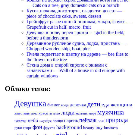
— Cats on a tree, gray domestic cats on a branch
Кусок шоколадного торта, сладости, десерт —
piece of chocolate cake, sweets, dessert
Грейпфрут разрезанный пополам, макро, фрукт —
Grapefruit cut in half, macro, fruit
Девушка в поле, перед грозой — girl in the field,
before a thunderstorm
Деревянное рубленое судно, лодка, пристань —
Chopped wooden ship, boat, pier
Пчела подлетает к цветку на дереве — bee flies to
the flower on the tree
Стена дома в старой европе с окнами с
занавесками — Wall of a house in old europe with
curtain windows
Облако тегов:
Девушка
дети
еда
женщина
девочка
бизнес
вода
мужчина
люди
красота
животные
море
лицо
мальчик
зима
природа
пейзаж
небо
парень
напиток
овощи
ноутбук
поле
фон
background
boy
business
руки
спорт
фрукты
beauty