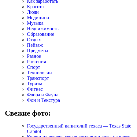
Как заработать
Красота
Люди
Медицина
Музыка
Недвижимость
Образование
Отдых
Пейзаж
Предметы
Разное
Растения
Спорт
Технологии
Транспорт
Туризм
Фитнес
Флора и Фауна
Фон и Текстура
Свежие фото:
Государственный капитолий техаса — Texas State
Capitol
Кошки на дереве, серые домашнии коты на ветке