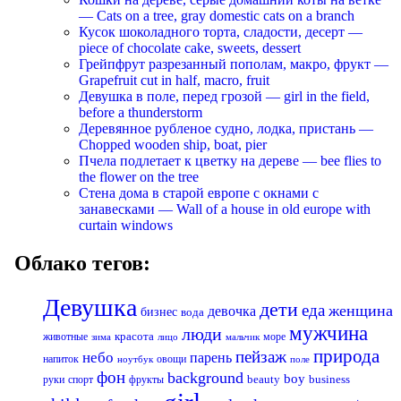
— Cats on a tree, gray domestic cats on a branch
Кусок шоколадного торта, сладости, десерт —
piece of chocolate cake, sweets, dessert
Грейпфрут разрезанный пополам, макро, фрукт —
Grapefruit cut in half, macro, fruit
Девушка в поле, перед грозой — girl in the field,
before a thunderstorm
Деревянное рубленое судно, лодка, пристань —
Chopped wooden ship, boat, pier
Пчела подлетает к цветку на дереве — bee flies to
the flower on the tree
Стена дома в старой европе с окнами с
занавесками — Wall of a house in old europe with
curtain windows
Облако тегов:
Девушка
дети
еда
женщина
девочка
бизнес
вода
мужчина
люди
красота
животные
море
лицо
мальчик
зима
природа
пейзаж
небо
парень
напиток
овощи
ноутбук
поле
фон
background
boy
business
руки
спорт
фрукты
beauty