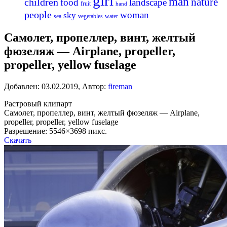
girl
man
nature
children
food
landscape
fruit
hand
people
woman
sky
sea
vegetables
water
Самолет, пропеллер, винт, желтый
фюзеляж — Airplane, propeller,
propeller, yellow fuselage
Добавлен:
03.02.2019
,
Автор:
fireman
Растровый клипарт
Самолет, пропеллер, винт, желтый фюзеляж — Airplane,
propeller, propeller, yellow fuselage
Разрешение: 5546×3698 пикс.
Скачать