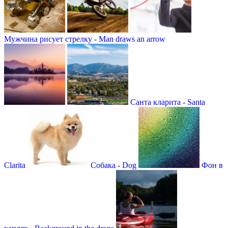
Мужчина рисует стрелку - Man draws an arrow
Санта кларита - Santa
Clarita
Собака - Dog
Фон в