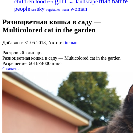
girl
man
nature
children
food
landscape
fruit
hand
people
woman
sky
sea
vegetables
water
Разноцветная кошка в саду —
Multicolored cat in the garden
Добавлен:
31.05.2018
,
Автор:
fireman
Растровый клипарт
Разноцветная кошка в саду — Multicolored cat in the garden
Разрешение: 6016×4000 пикс.
Скачать