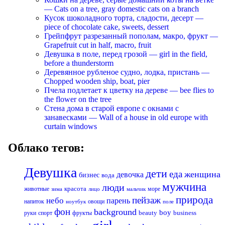
— Cats on a tree, gray domestic cats on a branch
Кусок шоколадного торта, сладости, десерт —
piece of chocolate cake, sweets, dessert
Грейпфрут разрезанный пополам, макро, фрукт —
Grapefruit cut in half, macro, fruit
Девушка в поле, перед грозой — girl in the field,
before a thunderstorm
Деревянное рубленое судно, лодка, пристань —
Chopped wooden ship, boat, pier
Пчела подлетает к цветку на дереве — bee flies to
the flower on the tree
Стена дома в старой европе с окнами с
занавесками — Wall of a house in old europe with
curtain windows
Облако тегов:
Девушка
дети
еда
женщина
девочка
бизнес
вода
мужчина
люди
красота
животные
море
лицо
мальчик
зима
природа
пейзаж
небо
парень
напиток
овощи
ноутбук
поле
фон
background
boy
business
руки
спорт
фрукты
beauty