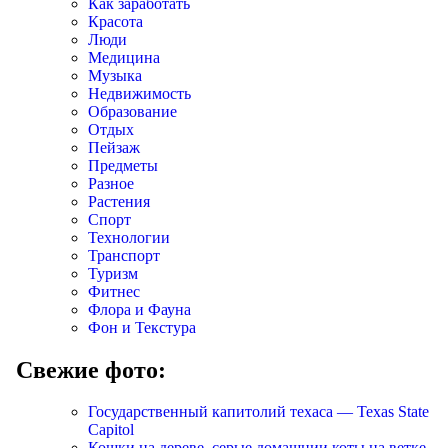
Как заработать
Красота
Люди
Медицина
Музыка
Недвижимость
Образование
Отдых
Пейзаж
Предметы
Разное
Растения
Спорт
Технологии
Транспорт
Туризм
Фитнес
Флора и Фауна
Фон и Текстура
Свежие фото:
Государственный капитолий техаса — Texas State
Capitol
Кошки на дереве, серые домашнии коты на ветке