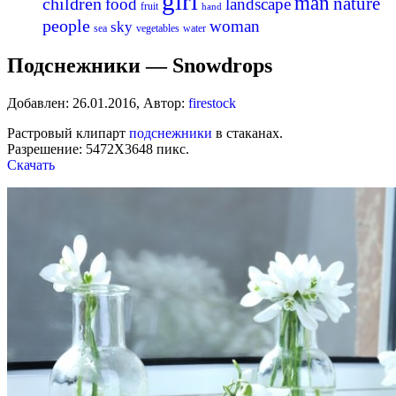
girl
man
nature
children
food
landscape
fruit
hand
people
woman
sky
sea
vegetables
water
Подснежники — Snowdrops
Добавлен:
26.01.2016
,
Автор:
firestock
Растровый клипарт
подснежники
в стаканах.
Разрешение: 5472Х3648 пикс.
Скачать