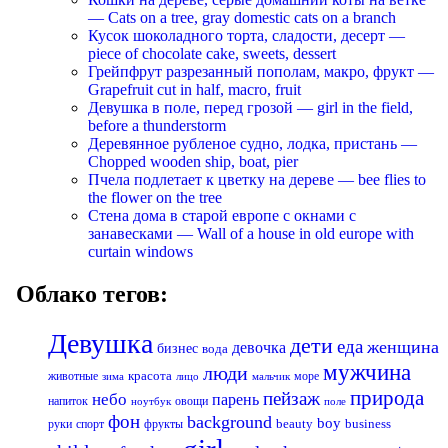
— Cats on a tree, gray domestic cats on a branch
Кусок шоколадного торта, сладости, десерт —
piece of chocolate cake, sweets, dessert
Грейпфрут разрезанный пополам, макро, фрукт —
Grapefruit cut in half, macro, fruit
Девушка в поле, перед грозой — girl in the field,
before a thunderstorm
Деревянное рубленое судно, лодка, пристань —
Chopped wooden ship, boat, pier
Пчела подлетает к цветку на дереве — bee flies to
the flower on the tree
Стена дома в старой европе с окнами с
занавесками — Wall of a house in old europe with
curtain windows
Облако тегов:
Девушка
дети
еда
женщина
девочка
бизнес
вода
мужчина
люди
красота
животные
море
лицо
мальчик
зима
природа
пейзаж
небо
парень
напиток
овощи
ноутбук
поле
фон
background
boy
business
руки
спорт
фрукты
beauty