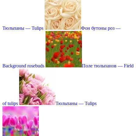
Тюльпаны — Tulips
Фон бутоны роз —
Background rosebuds
Поле тюльпанов — Field
of tulips
Тюльпаны — Tulips