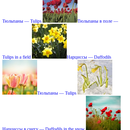
Тюльпаны — Tulips
Тюльпаны в поле —
Tulips in a field
Нарциссы — Daffodils
Тюльпаны — Tulips
Нарциссы в снегу — Daffodils in the snow