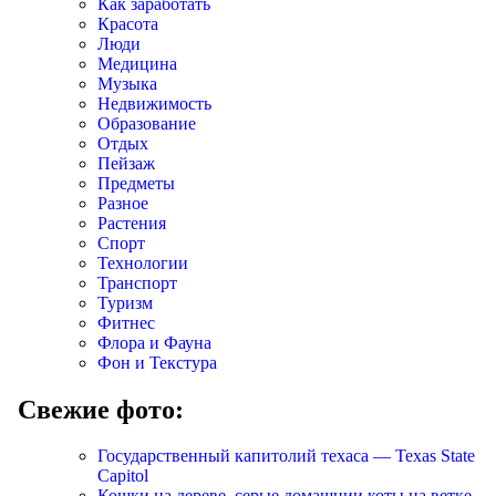
Как заработать
Красота
Люди
Медицина
Музыка
Недвижимость
Образование
Отдых
Пейзаж
Предметы
Разное
Растения
Спорт
Технологии
Транспорт
Туризм
Фитнес
Флора и Фауна
Фон и Текстура
Свежие фото:
Государственный капитолий техаса — Texas State
Capitol
Кошки на дереве, серые домашнии коты на ветке