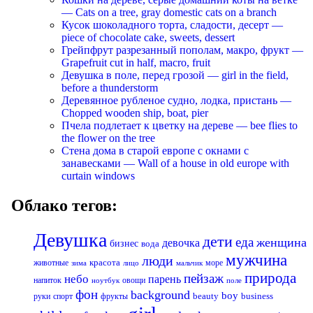
— Cats on a tree, gray domestic cats on a branch
Кусок шоколадного торта, сладости, десерт —
piece of chocolate cake, sweets, dessert
Грейпфрут разрезанный пополам, макро, фрукт —
Grapefruit cut in half, macro, fruit
Девушка в поле, перед грозой — girl in the field,
before a thunderstorm
Деревянное рубленое судно, лодка, пристань —
Chopped wooden ship, boat, pier
Пчела подлетает к цветку на дереве — bee flies to
the flower on the tree
Стена дома в старой европе с окнами с
занавесками — Wall of a house in old europe with
curtain windows
Облако тегов:
Девушка
дети
еда
женщина
девочка
бизнес
вода
мужчина
люди
красота
животные
море
лицо
мальчик
зима
природа
пейзаж
небо
парень
напиток
овощи
ноутбук
поле
фон
background
boy
business
руки
спорт
фрукты
beauty