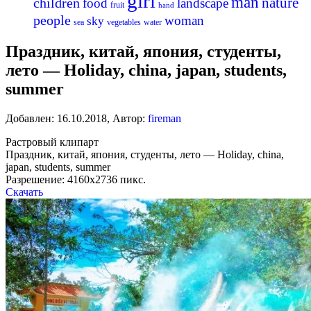
girl
man
nature
children
food
landscape
fruit
hand
people
woman
sky
sea
vegetables
water
Праздник, китай, япония, студенты,
лето — Holiday, china, japan, students,
summer
Добавлен:
16.10.2018
,
Автор:
fireman
Растровый клипарт
Праздник, китай, япония, студенты, лето — Holiday, china,
japan, students, summer
Разрешение: 4160х2736 пикс.
Скачать