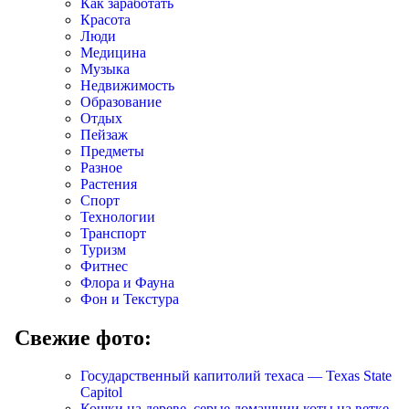
Как заработать
Красота
Люди
Медицина
Музыка
Недвижимость
Образование
Отдых
Пейзаж
Предметы
Разное
Растения
Спорт
Технологии
Транспорт
Туризм
Фитнес
Флора и Фауна
Фон и Текстура
Свежие фото:
Государственный капитолий техаса — Texas State
Capitol
Кошки на дереве, серые домашнии коты на ветке