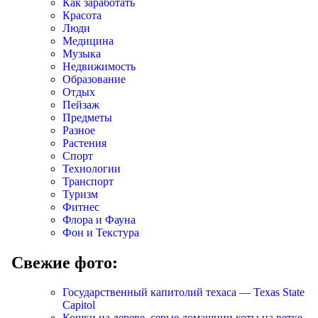
Как заработать
Красота
Люди
Медицина
Музыка
Недвижимость
Образование
Отдых
Пейзаж
Предметы
Разное
Растения
Спорт
Технологии
Транспорт
Туризм
Фитнес
Флора и Фауна
Фон и Текстура
Свежие фото:
Государственный капитолий техаса — Texas State
Capitol
Кошки на дереве, серые домашнии коты на ветке