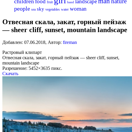
girl
man
nature
children
food
landscape
fruit
hand
people
woman
sky
sea
vegetables
water
Отвесная скала, закат, горный пейзаж
— sheer cliff, sunset, mountain landscape
Добавлен:
07.06.2018
,
Автор:
fireman
Растровый клипарт
Отвесная скала, закат, горный пейзаж — sheer cliff, sunset,
mountain landscape
Разрешение: 5452×3635 пикс.
Скачать