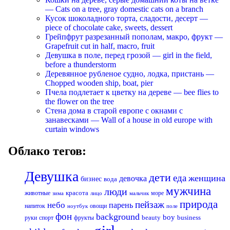
— Cats on a tree, gray domestic cats on a branch
Кусок шоколадного торта, сладости, десерт —
piece of chocolate cake, sweets, dessert
Грейпфрут разрезанный пополам, макро, фрукт —
Grapefruit cut in half, macro, fruit
Девушка в поле, перед грозой — girl in the field,
before a thunderstorm
Деревянное рубленое судно, лодка, пристань —
Chopped wooden ship, boat, pier
Пчела подлетает к цветку на дереве — bee flies to
the flower on the tree
Стена дома в старой европе с окнами с
занавесками — Wall of a house in old europe with
curtain windows
Облако тегов:
Девушка
дети
еда
женщина
девочка
бизнес
вода
мужчина
люди
красота
животные
море
лицо
мальчик
зима
природа
пейзаж
небо
парень
напиток
овощи
ноутбук
поле
фон
background
boy
business
руки
спорт
фрукты
beauty