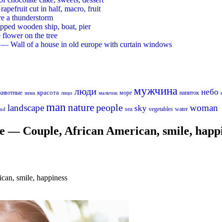
ruit cut in half, macro, fruit
re a thunderstorm
ed wooden ship, boat, pier
flower on the tree
 Wall of a house in old europe with curtain windows
мужчина
люди
небо
красота
животные
море
напиток
лицо
мальчик
зима
man
nature
people
landscape
woman
sky
sea
vegetables
water
nd
— Couple, African American, smile, happ
an, smile, happiness