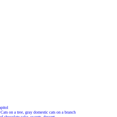
pitol
 on a tree, gray domestic cats on a branch
chocolate cake, sweets, dessert