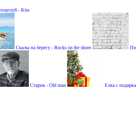
оцелуй - Kiss
Скалы на берегу - Rocks on the shore
По
Старик - Old man
Елка с подаркам