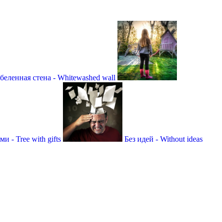
беленная стена - Whitewashed wall
и - Tree with gifts
Без идей - Without ideas