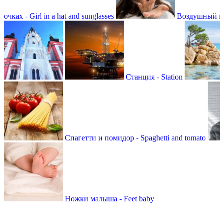
очках - Girl in a hat and sunglasses
Воздушный п
Станция - Station
Спагетти и помидор - Spaghetti and tomato
Ножки малыша - Feet baby