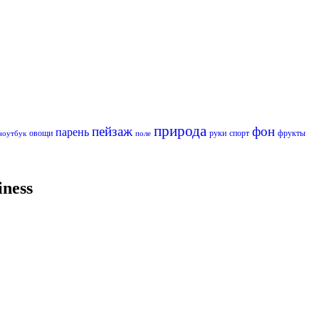
природа
пейзаж
фон
парень
овощи
руки
спорт
фрукты
ноутбук
поле
iness