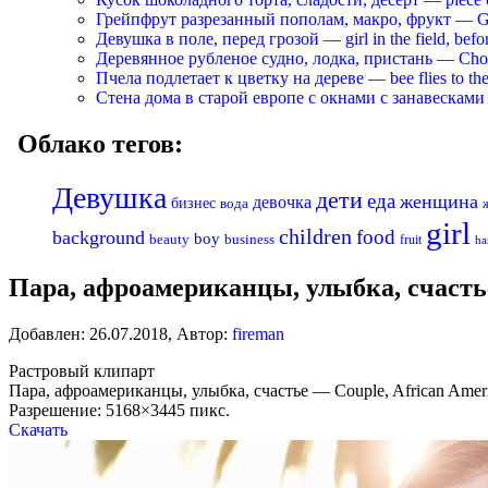
Грейпфрут разрезанный пополам, макро, фрукт — Grapef
Девушка в поле, перед грозой — girl in the field, befo
Деревянное рубленое судно, лодка, пристань — Chopp
Пчела подлетает к цветку на дереве — bee flies to the 
Стена дома в старой европе с окнами с занавесками —
Облако тегов:
Девушка
дети
еда
женщина
девочка
бизнес
вода
girl
children
food
background
boy
business
beauty
fruit
ha
Пара, афроамериканцы, улыбка, счастье 
Добавлен:
26.07.2018
,
Автор:
fireman
Растровый клипарт
Пара, афроамериканцы, улыбка, счастье — Couple, African Americ
Разрешение: 5168×3445 пикс.
Скачать