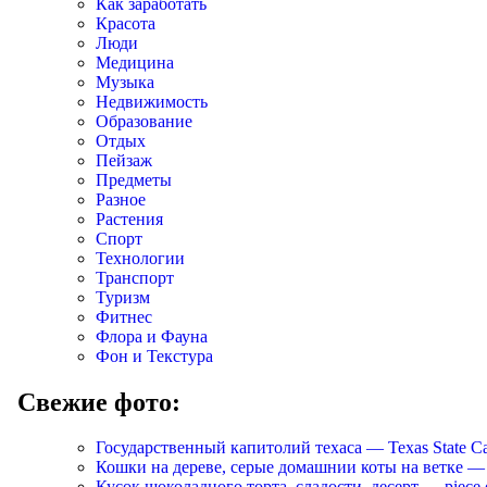
Как заработать
Красота
Люди
Медицина
Музыка
Недвижимость
Образование
Отдых
Пейзаж
Предметы
Разное
Растения
Спорт
Технологии
Транспорт
Туризм
Фитнес
Флора и Фауна
Фон и Текстура
Свежие фото:
Государственный капитолий техаса — Texas State Ca
Кошки на дереве, серые домашнии коты на ветке — Cats
Кусок шоколадного торта, сладости, десерт — piece of 