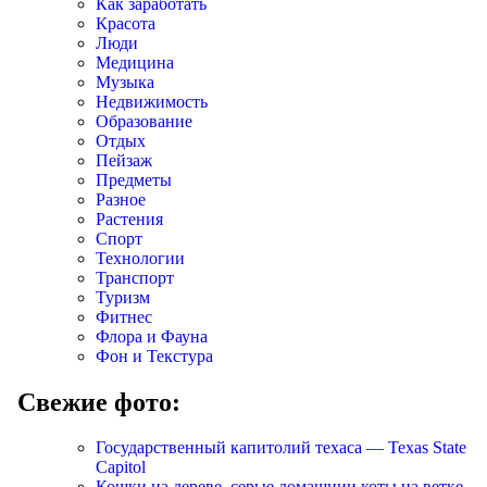
Как заработать
Красота
Люди
Медицина
Музыка
Недвижимость
Образование
Отдых
Пейзаж
Предметы
Разное
Растения
Спорт
Технологии
Транспорт
Туризм
Фитнес
Флора и Фауна
Фон и Текстура
Свежие фото:
Государственный капитолий техаса — Texas State
Capitol
Кошки на дереве, серые домашнии коты на ветке