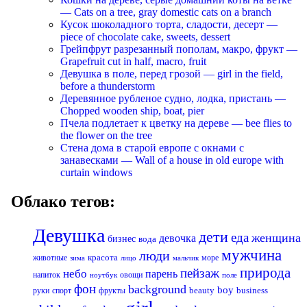
— Cats on a tree, gray domestic cats on a branch
Кусок шоколадного торта, сладости, десерт —
piece of chocolate cake, sweets, dessert
Грейпфрут разрезанный пополам, макро, фрукт —
Grapefruit cut in half, macro, fruit
Девушка в поле, перед грозой — girl in the field,
before a thunderstorm
Деревянное рубленое судно, лодка, пристань —
Chopped wooden ship, boat, pier
Пчела подлетает к цветку на дереве — bee flies to
the flower on the tree
Стена дома в старой европе с окнами с
занавесками — Wall of a house in old europe with
curtain windows
Облако тегов:
Девушка
дети
еда
женщина
девочка
бизнес
вода
мужчина
люди
красота
животные
море
лицо
мальчик
зима
природа
пейзаж
небо
парень
напиток
овощи
ноутбук
поле
фон
background
boy
business
руки
спорт
фрукты
beauty