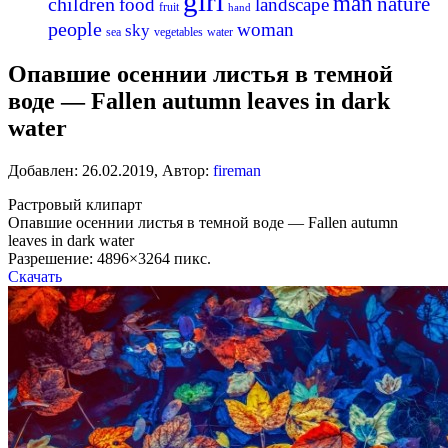
girl
man
nature
children
food
landscape
fruit
hand
people
woman
sky
sea
vegetables
water
Опавшие осеннии листья в темной
воде — Fallen autumn leaves in dark
water
Добавлен:
26.02.2019
,
Автор:
fireman
Растровый клипарт
Опавшие осеннии листья в темной воде — Fallen autumn
leaves in dark water
Разрешение: 4896×3264 пикс.
Скачать