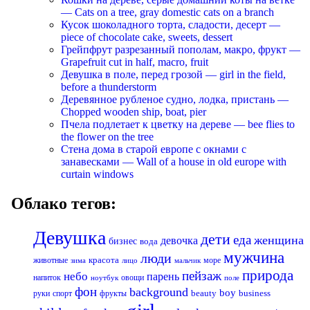
— Cats on a tree, gray domestic cats on a branch
Кусок шоколадного торта, сладости, десерт —
piece of chocolate cake, sweets, dessert
Грейпфрут разрезанный пополам, макро, фрукт —
Grapefruit cut in half, macro, fruit
Девушка в поле, перед грозой — girl in the field,
before a thunderstorm
Деревянное рубленое судно, лодка, пристань —
Chopped wooden ship, boat, pier
Пчела подлетает к цветку на дереве — bee flies to
the flower on the tree
Стена дома в старой европе с окнами с
занавесками — Wall of a house in old europe with
curtain windows
Облако тегов:
Девушка
дети
еда
женщина
девочка
бизнес
вода
мужчина
люди
красота
животные
море
лицо
мальчик
зима
природа
пейзаж
небо
парень
напиток
овощи
ноутбук
поле
фон
background
boy
business
руки
спорт
фрукты
beauty