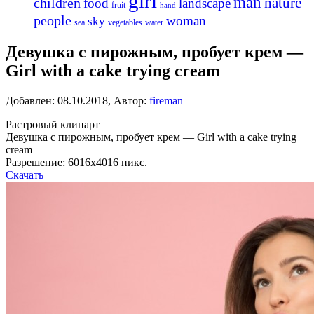
girl
man
nature
children
food
landscape
fruit
hand
people
woman
sky
sea
vegetables
water
Девушка с пирожным, пробует крем —
Girl with a cake trying cream
Добавлен:
08.10.2018
,
Автор:
fireman
Растровый клипарт
Девушка с пирожным, пробует крем — Girl with a cake trying
cream
Разрешение: 6016х4016 пикс.
Скачать