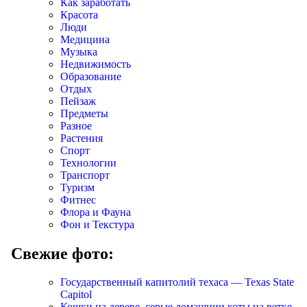
Как заработать
Красота
Люди
Медицина
Музыка
Недвижимость
Образование
Отдых
Пейзаж
Предметы
Разное
Растения
Спорт
Технологии
Транспорт
Туризм
Фитнес
Флора и Фауна
Фон и Текстура
Свежие фото:
Государственный капитолий техаса — Texas State
Capitol
Кошки на дереве, серые домашнии коты на ветке