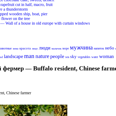
ruit cut in half, macro, fruit
re a thunderstorm
ed wooden ship, boat, pier
flower on the tree
 Wall of a house in old europe with curtain windows
мужчина
люди
небо
красота
животные
море
напиток
лицо
мальчик
зима
man
nature
people
landscape
woman
sky
sea
vegetables
water
nd
фермер — Buffalo resident, Chinese farm
t, Chinese farmer