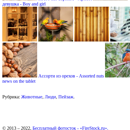
девушка - Boy and girl
Ассорти из орехов - Assorted nuts
news on the tablet
Рубрика:
Животные
,
Люди
,
Пейзаж
.
© 2013 – 2022,
Бесплатный фотосток - «FireStock.ru».