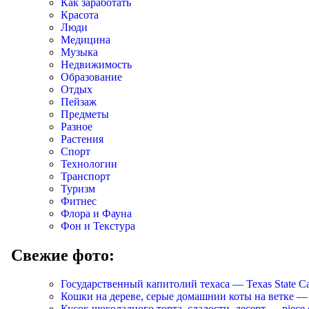
Как заработать
Красота
Люди
Медицина
Музыка
Недвижимость
Образование
Отдых
Пейзаж
Предметы
Разное
Растения
Спорт
Технологии
Транспорт
Туризм
Фитнес
Флора и Фауна
Фон и Текстура
Свежие фото:
Государственный капитолий техаса — Texas State Ca
Кошки на дереве, серые домашнии коты на ветке — Cats
Кусок шоколадного торта, сладости, десерт — piece of 