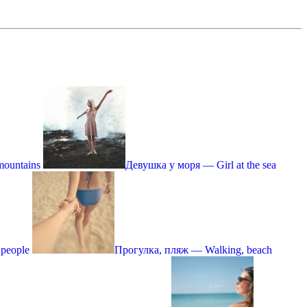
mountains
Девушка у моря — Girl at the sea
 people
Прогулка, пляж — Walking, beach