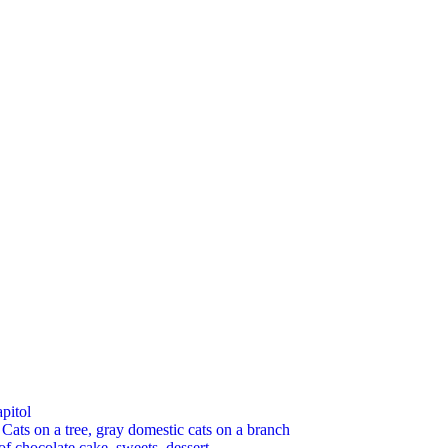
pitol
 on a tree, gray domestic cats on a branch
chocolate cake, sweets, dessert