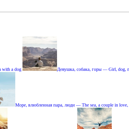
 with a dog
Девушка, собака, горы — Girl, dog, 
Море, влюбленная пара, люди — The sea, a couple in love,