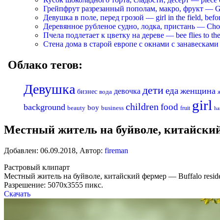
Грейпфрут разрезанный пополам, макро, фрукт — Grapef
Девушка в поле, перед грозой — girl in the field, befo
Деревянное рубленое судно, лодка, пристань — Chopp
Пчела подлетает к цветку на дереве — bee flies to the 
Стена дома в старой европе с окнами с занавесками —
Облако тегов:
Девушка
дети
еда
женщина
девочка
бизнес
вода
girl
children
food
background
boy
business
beauty
fruit
ha
Местный житель на буйволе, китайский 
Добавлен:
06.09.2018
,
Автор:
fireman
Растровый клипарт
Местный житель на буйволе, китайский фермер — Buffalo residen
Разрешение: 5070х3555 пикс.
Скачать