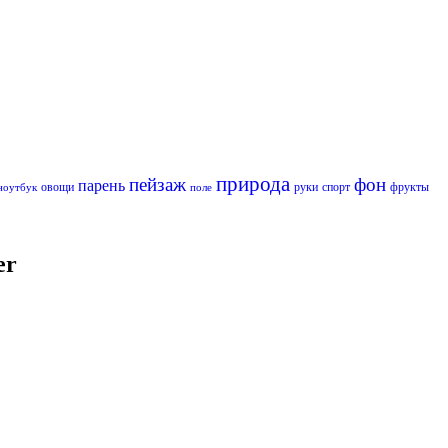
природа
пейзаж
фон
парень
овощи
руки
спорт
фрукты
ноутбук
поле
er