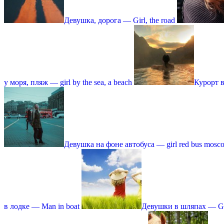
Девушка, дорога — Girl, the road
у моря, пляж — girl by the sea, a beach
Курорт в
Девушка на фоне автобуса — girl red bus mosc
в лодке — Man in boat
Девушки в шляпах — Girl