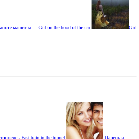
апоте машины — Girl on the hood of the car
Girl
оннеле - Fast train in the tunnel
Парень и