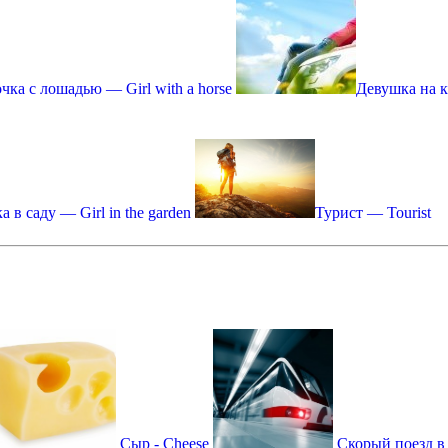
чка с лошадью — Girl with a horse
Девушка на к
 в саду — Girl in the garden
Турист — Tourist
Сыр - Cheese
Скорый поезд в т