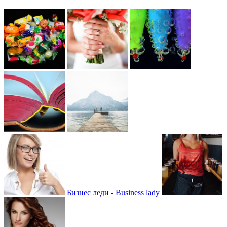
Бизнес леди - Business lady