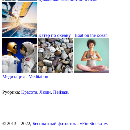
Катер по океану - Boat on the ocean
Медитация - Meditation
Рубрика:
Красота
,
Люди
,
Пейзаж
.
© 2013 – 2022,
Бесплатный фотосток - «FireStock.ru».