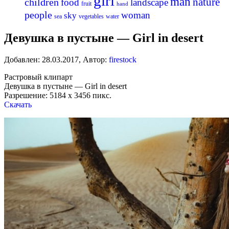
girl
man
nature
children
food
landscape
fruit
hand
people
woman
sky
sea
vegetables
water
Девушка в пустыне — Girl in desert
Добавлен:
28.03.2017
,
Автор:
firestock
Растровый клипарт
Девушка в пустыне — Girl in desert
Разрешение: 5184 x 3456 пикс.
Скачать