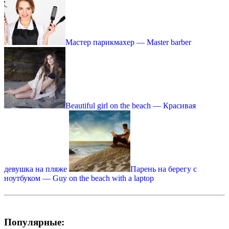
Мастер парикмахер — Master barber
Beautiful girl on the beach — Красивая
девушка на пляже
Парень на берегу с
ноутбуком — Guy on the beach with a laptop
Популярные: