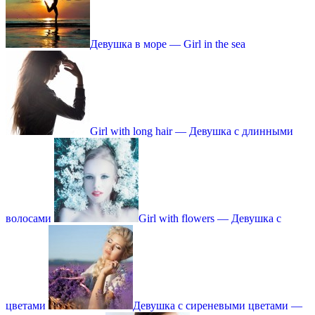
Девушка в море — Girl in the sea
Girl with long hair — Девушка с длинными
волосами
Girl with flowers — Девушка с
цветами
Девушка с сиреневыми цветами —