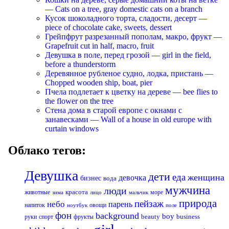
— Cats on a tree, gray domestic cats on a branch
Кусок шоколадного торта, сладости, десерт —
piece of chocolate cake, sweets, dessert
Грейпфрут разрезанный пополам, макро, фрукт —
Grapefruit cut in half, macro, fruit
Девушка в поле, перед грозой — girl in the field,
before a thunderstorm
Деревянное рубленое судно, лодка, пристань —
Chopped wooden ship, boat, pier
Пчела подлетает к цветку на дереве — bee flies to
the flower on the tree
Стена дома в старой европе с окнами с
занавесками — Wall of a house in old europe with
curtain windows
Облако тегов:
Девушка
дети
еда
женщина
девочка
бизнес
вода
мужчина
люди
красота
животные
море
лицо
мальчик
зима
природа
пейзаж
небо
парень
напиток
овощи
ноутбук
поле
фон
background
boy
business
руки
спорт
фрукты
beauty