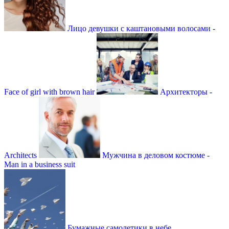
Лицо девушки с каштановыми волосами -
Face of girl with brown hair
Архитекторы -
Architects
Мужчина в деловом костюме -
Man in a business suit
Бумажные самолетики в небе