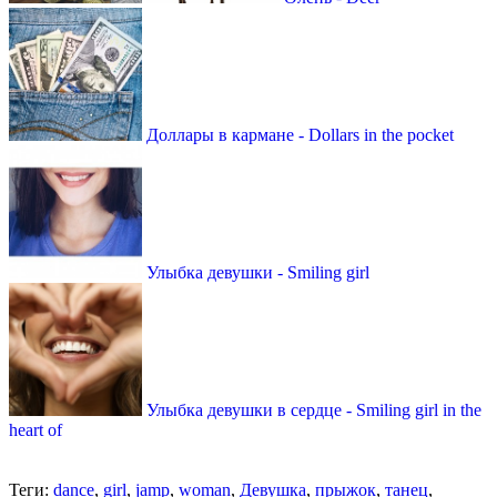
Доллары в кармане - Dollars in the pocket
Улыбка девушки - Smiling girl
Улыбка девушки в сердце - Smiling girl in the
heart of
Теги:
dance
,
girl
,
jamp
,
woman
,
Девушка
,
прыжок
,
танец
,