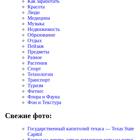
Как заработать
Красота
Люди
Медицина
Музыка
Недвижимость
Образование
Отдых
Пейзаж
Предметы
Разное
Растения
Спорт
Технологии
Транспорт
Туризм
Фитнес
Флора и Фауна
Фон и Текстура
Свежие фото:
Государственный капитолий техаса — Texas State
Capitol
Кошки на дереве, серые домашнии коты на ветке