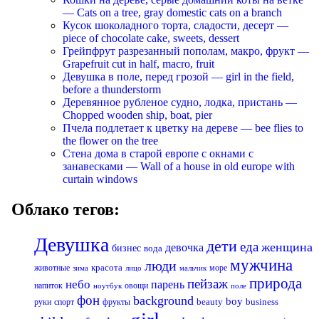
— Cats on a tree, gray domestic cats on a branch
Кусок шоколадного торта, сладости, десерт —
piece of chocolate cake, sweets, dessert
Грейпфрут разрезанный пополам, макро, фрукт —
Grapefruit cut in half, macro, fruit
Девушка в поле, перед грозой — girl in the field,
before a thunderstorm
Деревянное рубленое судно, лодка, пристань —
Chopped wooden ship, boat, pier
Пчела подлетает к цветку на дереве — bee flies to
the flower on the tree
Стена дома в старой европе с окнами с
занавесками — Wall of a house in old europe with
curtain windows
Облако тегов:
Девушка
дети
еда
женщина
девочка
бизнес
вода
мужчина
люди
красота
животные
море
лицо
мальчик
зима
природа
пейзаж
небо
парень
напиток
овощи
ноутбук
поле
фон
background
boy
business
руки
спорт
фрукты
beauty