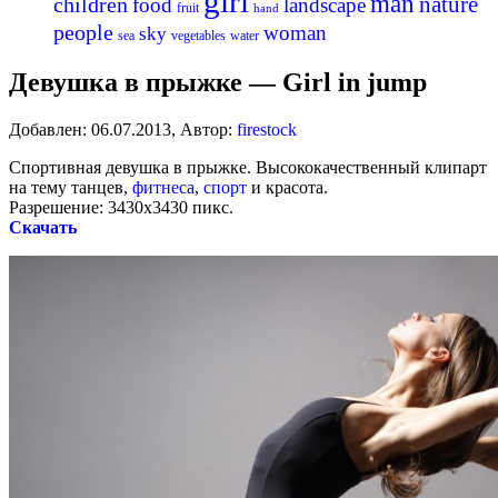
girl
man
nature
children
food
landscape
fruit
hand
people
woman
sky
sea
vegetables
water
Девушка в прыжке — Girl in jump
Добавлен:
06.07.2013
,
Автор:
firestock
Спортивная девушка в прыжке. Высококачественный клипарт
на тему танцев,
фитнеса
,
спорт
и красота.
Разрешение: 3430х3430 пикс.
Скачать