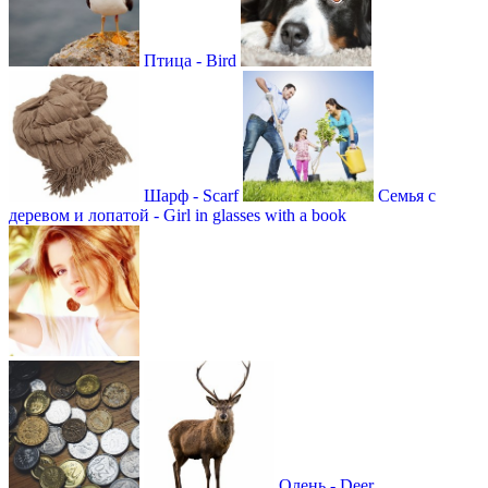
Птица - Bird
Шарф - Scarf
Семья с
деревом и лопатой - Girl in glasses with a book
Олень - Deer