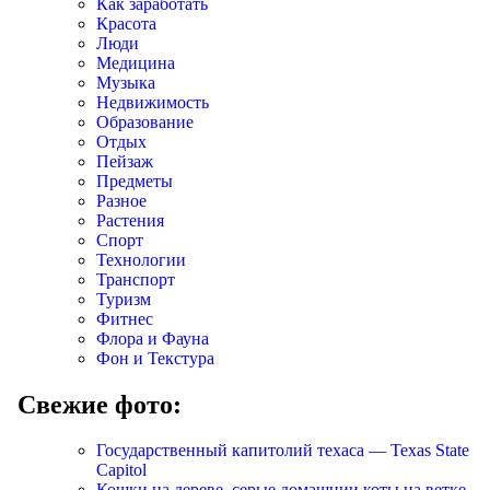
Как заработать
Красота
Люди
Медицина
Музыка
Недвижимость
Образование
Отдых
Пейзаж
Предметы
Разное
Растения
Спорт
Технологии
Транспорт
Туризм
Фитнес
Флора и Фауна
Фон и Текстура
Свежие фото:
Государственный капитолий техаса — Texas State
Capitol
Кошки на дереве, серые домашнии коты на ветке