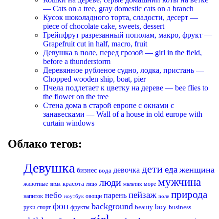
— Cats on a tree, gray domestic cats on a branch
Кусок шоколадного торта, сладости, десерт —
piece of chocolate cake, sweets, dessert
Грейпфрут разрезанный пополам, макро, фрукт —
Grapefruit cut in half, macro, fruit
Девушка в поле, перед грозой — girl in the field,
before a thunderstorm
Деревянное рубленое судно, лодка, пристань —
Chopped wooden ship, boat, pier
Пчела подлетает к цветку на дереве — bee flies to
the flower on the tree
Стена дома в старой европе с окнами с
занавесками — Wall of a house in old europe with
curtain windows
Облако тегов:
Девушка
дети
еда
женщина
девочка
бизнес
вода
мужчина
люди
красота
животные
море
лицо
мальчик
зима
природа
пейзаж
небо
парень
напиток
овощи
ноутбук
поле
фон
background
boy
business
руки
спорт
фрукты
beauty