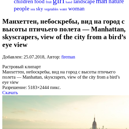
girl
man
nature
children
food
landscape
fruit
hand
people
woman
sky
sea
vegetables
water
Манхеттен, небоскребы, вид на город с
высоты птичьего полета — Manhattan,
skyscrapers, view of the city from a bird’s
eye view
Добавлен:
25.07.2018
,
Автор:
fireman
Растровый клипарт
Манхеттен, небоскребы, вид на город с высоты птичьего
полета — Manhattan, skyscrapers, view of the city from a bird’s
eye view
Разрешение: 5183×2444 пикс.
Скачать