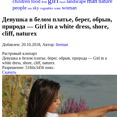
girl
man
nature
children
food
landscape
fruit
hand
people
woman
sky
sea
vegetables
water
Девушка в белом платье, берег, обрыв,
природа — Girl in a white dress, shore,
cliff, natureх
Добавлен:
20.10.2018
,
Автор:
fireman
Растровый клипарт
Девушка в белом платье, берег, обрыв, природа — Girl in a
white dress, shore, cliff, natureх
Разрешение: 5184х3456 пикс.
Скачать