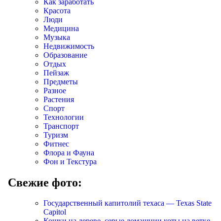
Как заработать
Красота
Люди
Медицина
Музыка
Недвижимость
Образование
Отдых
Пейзаж
Предметы
Разное
Растения
Спорт
Технологии
Транспорт
Туризм
Фитнес
Флора и Фауна
Фон и Текстура
Свежие фото:
Государственный капитолий техаса — Texas State
Capitol
Кошки на дереве, серые домашнии коты на ветке