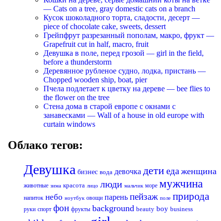
— Cats on a tree, gray domestic cats on a branch
Кусок шоколадного торта, сладости, десерт —
piece of chocolate cake, sweets, dessert
Грейпфрут разрезанный пополам, макро, фрукт —
Grapefruit cut in half, macro, fruit
Девушка в поле, перед грозой — girl in the field,
before a thunderstorm
Деревянное рубленое судно, лодка, пристань —
Chopped wooden ship, boat, pier
Пчела подлетает к цветку на дереве — bee flies to
the flower on the tree
Стена дома в старой европе с окнами с
занавесками — Wall of a house in old europe with
curtain windows
Облако тегов:
Девушка
дети
еда
женщина
девочка
бизнес
вода
мужчина
люди
красота
животные
море
лицо
мальчик
зима
природа
пейзаж
небо
парень
напиток
овощи
ноутбук
поле
фон
background
boy
business
руки
спорт
фрукты
beauty