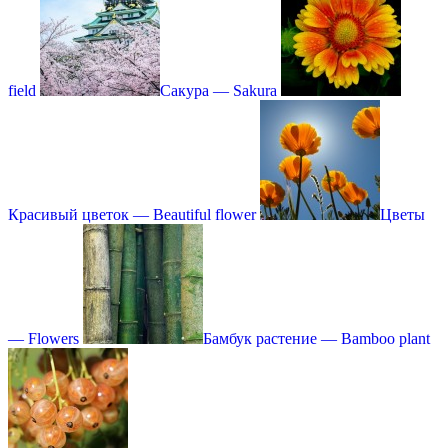
field
Сакура — Sakura
Красивый цветок — Beautiful flower
Цветы
— Flowers
Бамбук растение — Bamboo plant