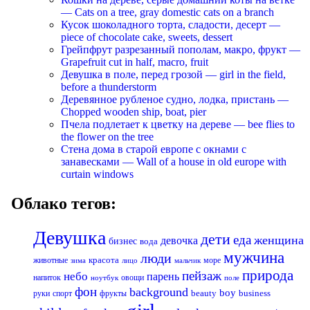
— Cats on a tree, gray domestic cats on a branch
Кусок шоколадного торта, сладости, десерт —
piece of chocolate cake, sweets, dessert
Грейпфрут разрезанный пополам, макро, фрукт —
Grapefruit cut in half, macro, fruit
Девушка в поле, перед грозой — girl in the field,
before a thunderstorm
Деревянное рубленое судно, лодка, пристань —
Chopped wooden ship, boat, pier
Пчела подлетает к цветку на дереве — bee flies to
the flower on the tree
Стена дома в старой европе с окнами с
занавесками — Wall of a house in old europe with
curtain windows
Облако тегов:
Девушка
дети
еда
женщина
девочка
бизнес
вода
мужчина
люди
красота
животные
море
лицо
мальчик
зима
природа
пейзаж
небо
парень
напиток
овощи
ноутбук
поле
фон
background
boy
business
руки
спорт
фрукты
beauty