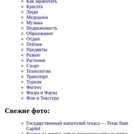
Как заработать
Красота
Люди
Медицина
Музыка
Недвижимость
Образование
Отдых
Пейзаж
Предметы
Разное
Растения
Спорт
Технологии
Транспорт
Туризм
Фитнес
Флора и Фауна
Фон и Текстура
Свежие фото:
Государственный капитолий техаса — Texas State
Capitol
Кошки на дереве, серые домашнии коты на ветке