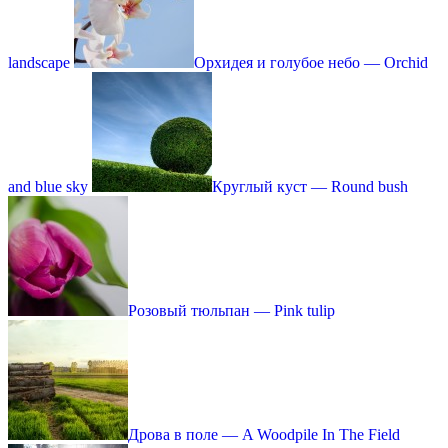
landscape
Орхидея и голубое небо — Orchid
and blue sky
Круглый куст — Round bush
Розовый тюльпан — Pink tulip
Дрова в поле — A Woodpile In The Field