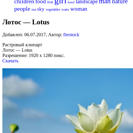
girl
man
nature
children
food
landscape
fruit
hand
people
woman
sky
sea
vegetables
water
Лотос — Lotus
Добавлен:
06.07.2017
,
Автор:
firestock
Растровый клипарт
Лотос — Lotus
Разрешение: 1920 x 1280 пикс.
Скачать