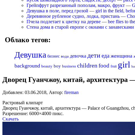
Грейпфрут разрезанный пополам, макро, фрукт — Grapef
Девушка в поле, перед грозой — girl in the field, befo
Деревянное рубленое судно, лодка, пристань — Chopp
Пчела подлетает к цветку на дереве — bee flies to the 
Стена дома в старой европе с окнами с занавесками —
Облако тегов:
Девушка
дети
еда
женщина
девочка
бизнес
вода
girl
children
food
background
boy
business
beauty
fruit
ha
Дворец Гуанчжоу, китай, архитектура — P
Добавлен:
03.06.2018
,
Автор:
fireman
Растровый клипарт
Дворец Гуанчжоу, китай, архитектура — Palace of Guangzhou, chin
Разрешение: 6000×4000 пикс.
Скачать