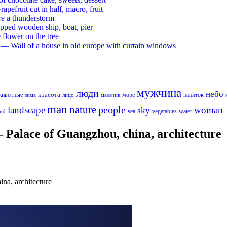
ruit cut in half, macro, fruit
re a thunderstorm
ed wooden ship, boat, pier
flower on the tree
 Wall of a house in old europe with curtain windows
мужчина
люди
небо
красота
животные
море
напиток
лицо
мальчик
зима
man
nature
people
landscape
woman
sky
sea
vegetables
water
nd
alace of Guangzhou, china, architecture
a, architecture