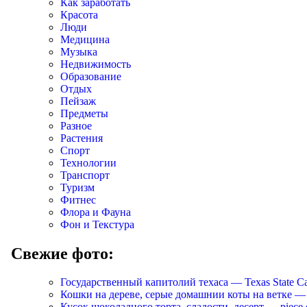
Как заработать
Красота
Люди
Медицина
Музыка
Недвижимость
Образование
Отдых
Пейзаж
Предметы
Разное
Растения
Спорт
Технологии
Транспорт
Туризм
Фитнес
Флора и Фауна
Фон и Текстура
Свежие фото:
Государственный капитолий техаса — Texas State Ca
Кошки на дереве, серые домашнии коты на ветке — Cats
Кусок шоколадного торта, сладости, десерт — piece of 