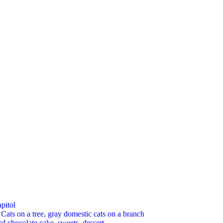
pitol
 on a tree, gray domestic cats on a branch
chocolate cake, sweets, dessert