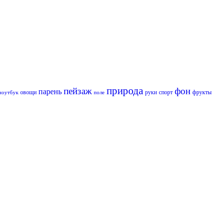
природа
пейзаж
фон
парень
овощи
руки
спорт
фрукты
ноутбук
поле