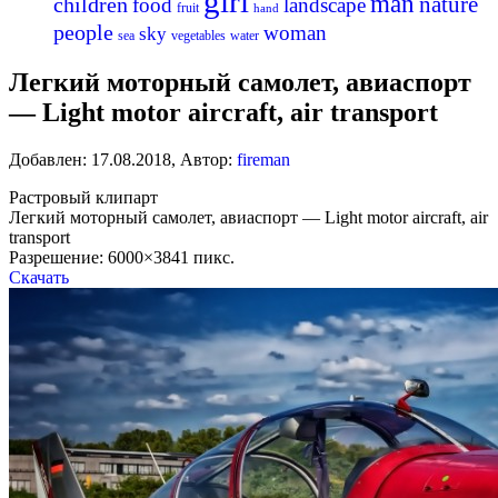
girl
man
nature
children
food
landscape
fruit
hand
people
woman
sky
sea
vegetables
water
Легкий моторный самолет, авиаспорт
— Light motor aircraft, air transport
Добавлен:
17.08.2018
,
Автор:
fireman
Растровый клипарт
Легкий моторный самолет, авиаспорт — Light motor aircraft, air
transport
Разрешение: 6000×3841 пикс.
Скачать