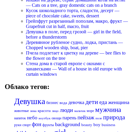
— Cats on a tree, gray domestic cats on a branch
Кусок шоколадного торта, сладости, десерт —
piece of chocolate cake, sweets, dessert
Грейпфрут разрезанный пополам, макро, фрукт —
Grapefruit cut in half, macro, fruit
Девушка в поле, перед грозой — girl in the field,
before a thunderstorm
Деревянное рубленое судно, лодка, пристань —
Chopped wooden ship, boat, pier
Пчела подлетает к цветку на дереве — bee flies to
the flower on the tree
Стена дома в старой европе с окнами с
занавесками — Wall of a house in old europe with
curtain windows
Облако тегов:
Девушка
дети
еда
женщина
девочка
бизнес
вода
мужчина
люди
красота
животные
море
лицо
мальчик
зима
природа
пейзаж
небо
парень
напиток
овощи
ноутбук
поле
фон
background
boy
business
руки
спорт
фрукты
beauty