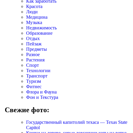
Как заработать
Красота
Люди
Медицина
Музыка
Недвижимость
Образование
Отдых
Пейзаж
Предметы
Разное
Растения
Спорт
Технологии
Транспорт
Туризм
Фитнес
Флора и Фауна
Фон и Текстура
Свежие фото:
Государственный капитолий техаса — Texas State
Capitol
Кошки на дереве, серые домашнии коты на ветке