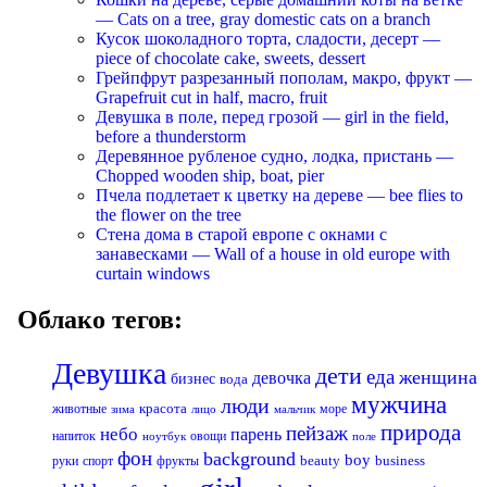
— Cats on a tree, gray domestic cats on a branch
Кусок шоколадного торта, сладости, десерт —
piece of chocolate cake, sweets, dessert
Грейпфрут разрезанный пополам, макро, фрукт —
Grapefruit cut in half, macro, fruit
Девушка в поле, перед грозой — girl in the field,
before a thunderstorm
Деревянное рубленое судно, лодка, пристань —
Chopped wooden ship, boat, pier
Пчела подлетает к цветку на дереве — bee flies to
the flower on the tree
Стена дома в старой европе с окнами с
занавесками — Wall of a house in old europe with
curtain windows
Облако тегов:
Девушка
дети
еда
женщина
девочка
бизнес
вода
мужчина
люди
красота
животные
море
лицо
мальчик
зима
природа
пейзаж
небо
парень
напиток
овощи
ноутбук
поле
фон
background
boy
business
руки
спорт
фрукты
beauty