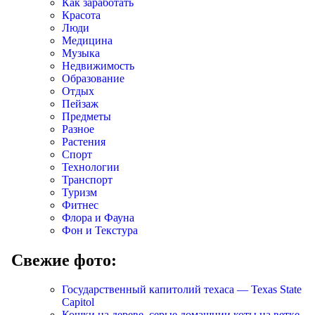
Как заработать
Красота
Люди
Медицина
Музыка
Недвижимость
Образование
Отдых
Пейзаж
Предметы
Разное
Растения
Спорт
Технологии
Транспорт
Туризм
Фитнес
Флора и Фауна
Фон и Текстура
Свежие фото:
Государственный капитолий техаса — Texas State
Capitol
Кошки на дереве, серые домашнии коты на ветке