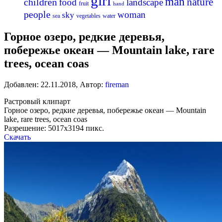
girl
man
nature
children
food
landscape
fruit
hand
people
woman
sky
sea
vegetables
water
Горное озеро, редкие деревья,
побережье океан — Mountain lake, rare
trees, ocean coas
Добавлен:
22.11.2018
,
Автор:
fireman
Растровый клипарт
Горное озеро, редкие деревья, побережье океан — Mountain
lake, rare trees, ocean coas
Разрешение: 5017х3194 пикс.
Скачать