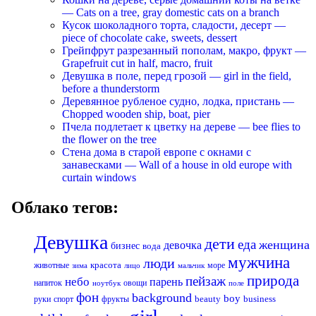
— Cats on a tree, gray domestic cats on a branch
Кусок шоколадного торта, сладости, десерт —
piece of chocolate cake, sweets, dessert
Грейпфрут разрезанный пополам, макро, фрукт —
Grapefruit cut in half, macro, fruit
Девушка в поле, перед грозой — girl in the field,
before a thunderstorm
Деревянное рубленое судно, лодка, пристань —
Chopped wooden ship, boat, pier
Пчела подлетает к цветку на дереве — bee flies to
the flower on the tree
Стена дома в старой европе с окнами с
занавесками — Wall of a house in old europe with
curtain windows
Облако тегов:
Девушка
дети
еда
женщина
девочка
бизнес
вода
мужчина
люди
красота
животные
море
лицо
мальчик
зима
природа
пейзаж
небо
парень
напиток
овощи
ноутбук
поле
фон
background
boy
business
руки
спорт
фрукты
beauty