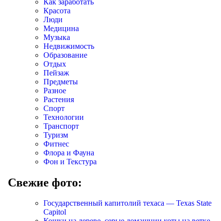
Как заработать
Красота
Люди
Медицина
Музыка
Недвижимость
Образование
Отдых
Пейзаж
Предметы
Разное
Растения
Спорт
Технологии
Транспорт
Туризм
Фитнес
Флора и Фауна
Фон и Текстура
Свежие фото:
Государственный капитолий техаса — Texas State
Capitol
Кошки на дереве, серые домашнии коты на ветке