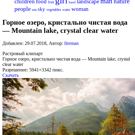
girl
man
nature
children
food
landscape
fruit
hand
people
woman
sky
sea
vegetables
water
Горное озеро, кристально чистая вода
— Mountain lake, crystal clear water
Добавлен:
29.07.2018
,
Автор:
fireman
Растровый клипарт
Горное озеро, кристально чистая вода — Mountain lake, crystal
clear water
Разрешение: 5941×3342 пикс.
Скачать