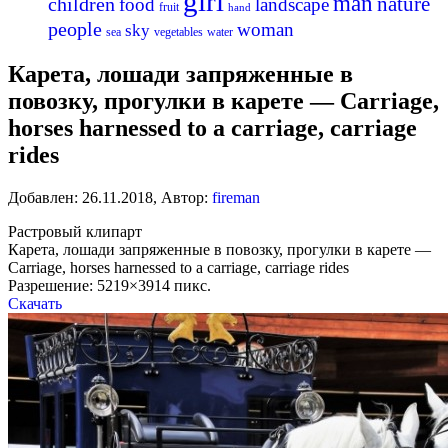
girl
man
nature
children
food
landscape
fruit
hand
people
woman
sky
sea
vegetables
water
Карета, лошади запряженные в
повозку, прогулки в карете — Carriage,
horses harnessed to a carriage, carriage
rides
Добавлен:
26.11.2018
,
Автор:
fireman
Растровый клипарт
Карета, лошади запряженные в повозку, прогулки в карете —
Carriage, horses harnessed to a carriage, carriage rides
Разрешение: 5219×3914 пикс.
Скачать