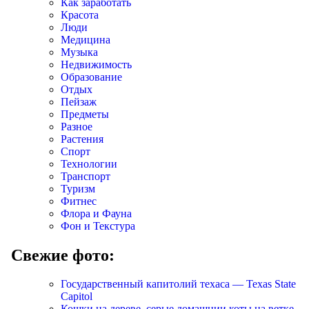
Как заработать
Красота
Люди
Медицина
Музыка
Недвижимость
Образование
Отдых
Пейзаж
Предметы
Разное
Растения
Спорт
Технологии
Транспорт
Туризм
Фитнес
Флора и Фауна
Фон и Текстура
Свежие фото:
Государственный капитолий техаса — Texas State
Capitol
Кошки на дереве, серые домашнии коты на ветке