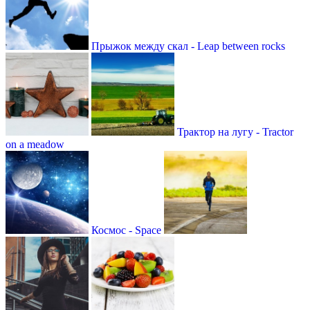
Прыжок между скал - Leap between rocks
Трактор на лугу - Tractor
on a meadow
Космос - Space