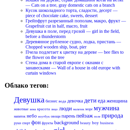
— Cats on a tree, gray domestic cats on a branch
Кусок шоколадного торта, сладости, десерт —
piece of chocolate cake, sweets, dessert
Грейпфрут разрезанный пополам, макро, фрукт —
Grapefruit cut in half, macro, fruit
Девушка в поле, перед грозой — girl in the field,
before a thunderstorm
Деревянное рубленое судно, лодка, пристань —
Chopped wooden ship, boat, pier
Пчела подлетает к цветку на дереве — bee flies to
the flower on the tree
Стена дома в старой европе с окнами с
занавесками — Wall of a house in old europe with
curtain windows
Облако тегов:
Девушка
дети
еда
женщина
девочка
бизнес
вода
мужчина
люди
красота
животные
море
лицо
мальчик
зима
природа
пейзаж
небо
парень
напиток
овощи
ноутбук
поле
фон
background
boy
business
руки
спорт
фрукты
beauty