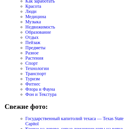
Как заработать
Красота
Люди
Медицина
Музыка
Недвижимость
Образование
Отдых
Пейзаж
Предметы
Разное
Растения
Спорт
Технологии
Транспорт
Туризм
Фитнес
Флора и Фауна
Фон и Текстура
Свежие фото:
Государственный капитолий техаса — Texas State
Capitol
Кошки на дереве, серые домашнии коты на ветке