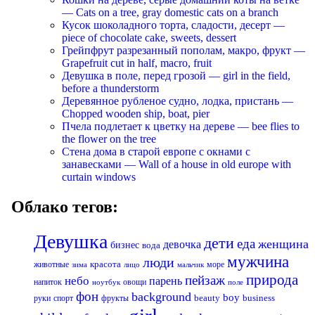
— Cats on a tree, gray domestic cats on a branch
Кусок шоколадного торта, сладости, десерт —
piece of chocolate cake, sweets, dessert
Грейпфрут разрезанный пополам, макро, фрукт —
Grapefruit cut in half, macro, fruit
Девушка в поле, перед грозой — girl in the field,
before a thunderstorm
Деревянное рубленое судно, лодка, пристань —
Chopped wooden ship, boat, pier
Пчела подлетает к цветку на дереве — bee flies to
the flower on the tree
Стена дома в старой европе с окнами с
занавесками — Wall of a house in old europe with
curtain windows
Облако тегов:
Девушка
дети
еда
женщина
девочка
бизнес
вода
мужчина
люди
красота
животные
море
лицо
мальчик
зима
природа
пейзаж
небо
парень
напиток
овощи
ноутбук
поле
фон
background
boy
business
руки
спорт
фрукты
beauty