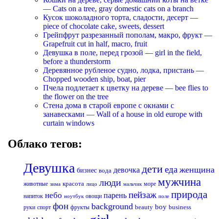
— Cats on a tree, gray domestic cats on a branch
Кусок шоколадного торта, сладости, десерт —
piece of chocolate cake, sweets, dessert
Грейпфрут разрезанный пополам, макро, фрукт —
Grapefruit cut in half, macro, fruit
Девушка в поле, перед грозой — girl in the field,
before a thunderstorm
Деревянное рубленое судно, лодка, пристань —
Chopped wooden ship, boat, pier
Пчела подлетает к цветку на дереве — bee flies to
the flower on the tree
Стена дома в старой европе с окнами с
занавесками — Wall of a house in old europe with
curtain windows
Облако тегов:
Девушка
дети
еда
женщина
девочка
бизнес
вода
мужчина
люди
красота
животные
море
лицо
мальчик
зима
природа
пейзаж
небо
парень
напиток
овощи
ноутбук
поле
фон
background
boy
business
руки
спорт
фрукты
beauty