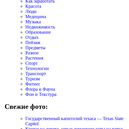
Как заработать
Красота
Люди
Медицина
Музыка
Недвижимость
Образование
Отдых
Пейзаж
Предметы
Разное
Растения
Спорт
Технологии
Транспорт
Туризм
Фитнес
Флора и Фауна
Фон и Текстура
Свежие фото:
Государственный капитолий техаса — Texas State
Capitol
Кошки на дереве, серые домашнии коты на ветке