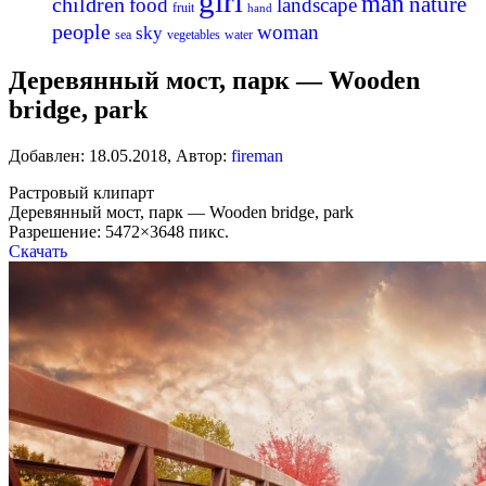
girl
man
nature
children
food
landscape
fruit
hand
people
woman
sky
sea
vegetables
water
Деревянный мост, парк — Wooden
bridge, park
Добавлен:
18.05.2018
,
Автор:
fireman
Растровый клипарт
Деревянный мост, парк — Wooden bridge, park
Разрешение: 5472×3648 пикс.
Скачать