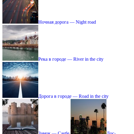
Ночная дорога — Night road
Река в городе — River in the city
Дорога в городе — Road in the city
Замок — Castle
Лос-