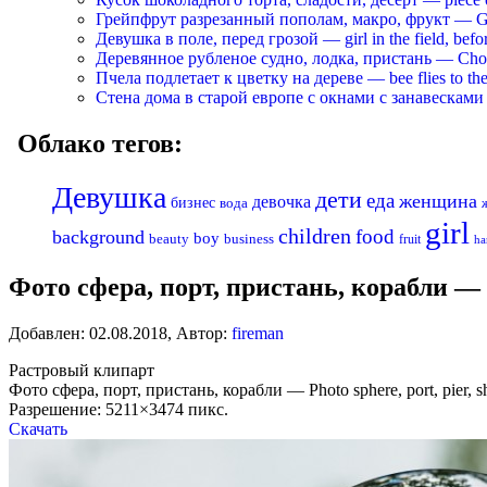
Грейпфрут разрезанный пополам, макро, фрукт — Grapef
Девушка в поле, перед грозой — girl in the field, befo
Деревянное рубленое судно, лодка, пристань — Chopp
Пчела подлетает к цветку на дереве — bee flies to the 
Стена дома в старой европе с окнами с занавесками —
Облако тегов:
Девушка
дети
еда
женщина
девочка
бизнес
вода
girl
children
food
background
boy
business
beauty
fruit
ha
Фото сфера, порт, пристань, корабли — Ph
Добавлен:
02.08.2018
,
Автор:
fireman
Растровый клипарт
Фото сфера, порт, пристань, корабли — Photo sphere, port, pier, s
Разрешение: 5211×3474 пикс.
Скачать