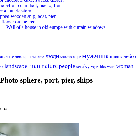
ruit cut in half, macro, fruit
re a thunderstorm
ed wooden ship, boat, pier
flower on the tree
 Wall of a house in old europe with curtain windows
мужчина
люди
небо
красота
животные
море
напиток
лицо
мальчик
зима
man
nature
people
landscape
woman
sky
sea
vegetables
water
nd
oto sphere, port, pier, ships
hips