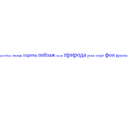
природа
пейзаж
фон
парень
овощи
руки
спорт
фрукты
ноутбук
поле