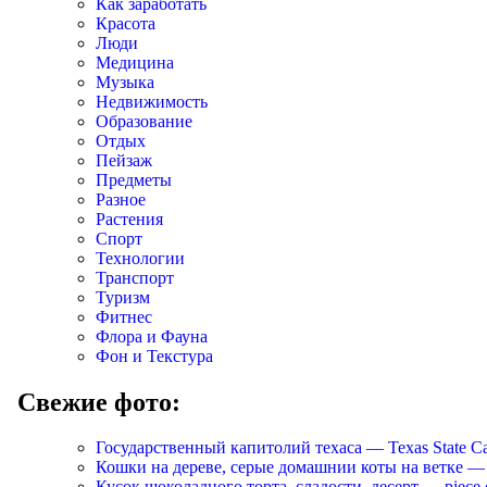
Как заработать
Красота
Люди
Медицина
Музыка
Недвижимость
Образование
Отдых
Пейзаж
Предметы
Разное
Растения
Спорт
Технологии
Транспорт
Туризм
Фитнес
Флора и Фауна
Фон и Текстура
Свежие фото:
Государственный капитолий техаса — Texas State Ca
Кошки на дереве, серые домашнии коты на ветке — Cats
Кусок шоколадного торта, сладости, десерт — piece of 