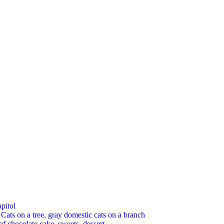
pitol
 on a tree, gray domestic cats on a branch
chocolate cake, sweets, dessert