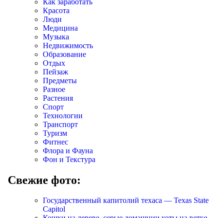
Как заработать
Красота
Люди
Медицина
Музыка
Недвижимость
Образование
Отдых
Пейзаж
Предметы
Разное
Растения
Спорт
Технологии
Транспорт
Туризм
Фитнес
Флора и Фауна
Фон и Текстура
Свежие фото:
Государственный капитолий техаса — Texas State
Capitol
Кошки на дереве, серые домашнии коты на ветке