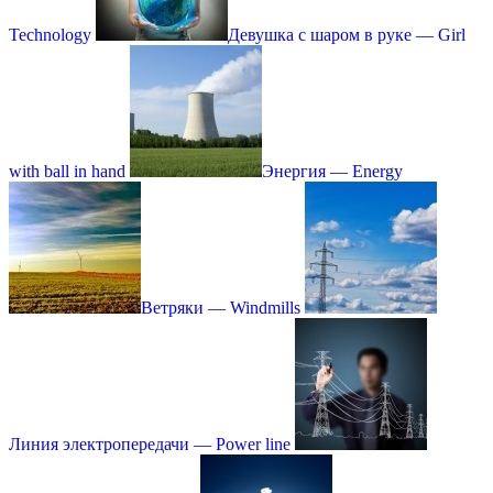
Technology
Девушка с шаром в руке — Girl
with ball in hand
Энергия — Energy
Ветряки — Windmills
Линия электропередачи — Рower line