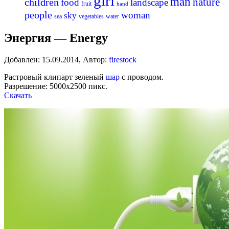
girl
man
nature
children
food
landscape
fruit
hand
people
woman
sky
sea
vegetables
water
Энергия — Energy
Добавлен:
15.09.2014
,
Автор:
firestock
Растровый клипарт зеленый
шар
с проводом.
Разрешение: 5000х2500 пикс.
Скачать