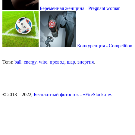
Беременная женщина - Pregnant woman
Конкуренция - Competition
Теги:
ball
,
energy
,
wire
,
провод
,
шар
,
энергия
.
© 2013 – 2022,
Бесплатный фотосток - «FireStock.ru».