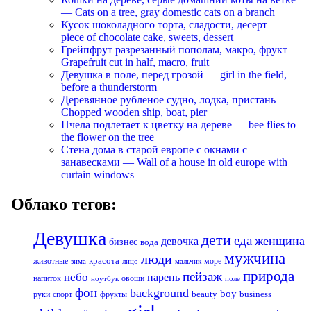
— Cats on a tree, gray domestic cats on a branch
Кусок шоколадного торта, сладости, десерт —
piece of chocolate cake, sweets, dessert
Грейпфрут разрезанный пополам, макро, фрукт —
Grapefruit cut in half, macro, fruit
Девушка в поле, перед грозой — girl in the field,
before a thunderstorm
Деревянное рубленое судно, лодка, пристань —
Chopped wooden ship, boat, pier
Пчела подлетает к цветку на дереве — bee flies to
the flower on the tree
Стена дома в старой европе с окнами с
занавесками — Wall of a house in old europe with
curtain windows
Облако тегов:
Девушка
дети
еда
женщина
девочка
бизнес
вода
мужчина
люди
красота
животные
море
лицо
мальчик
зима
природа
пейзаж
небо
парень
напиток
овощи
ноутбук
поле
фон
background
boy
business
руки
спорт
фрукты
beauty