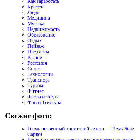
Как заработать
Красота
Люди
Медицина
Музыка
Недвижимость
Образование
Отдых
Пейзаж
Предметы
Разное
Растения
Спорт
Технологии
Транспорт
Туризм
Фитнес
Флора и Фауна
Фон и Текстура
Свежие фото:
Государственный капитолий техаса — Texas State
Capitol
Кошки на дереве, серые домашнии коты на ветке