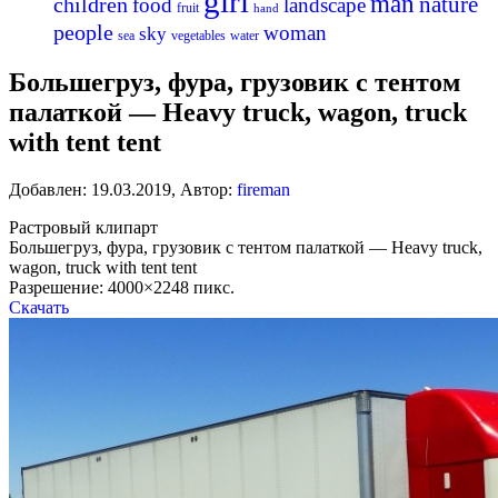
girl
man
nature
children
food
landscape
fruit
hand
people
woman
sky
sea
vegetables
water
Большегруз, фура, грузовик с тентом
палаткой — Heavy truck, wagon, truck
with tent tent
Добавлен:
19.03.2019
,
Автор:
fireman
Растровый клипарт
Большегруз, фура, грузовик с тентом палаткой — Heavy truck,
wagon, truck with tent tent
Разрешение: 4000×2248 пикс.
Скачать