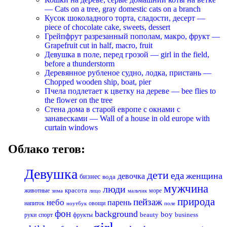
— Cats on a tree, gray domestic cats on a branch
Кусок шоколадного торта, сладости, десерт —
piece of chocolate cake, sweets, dessert
Грейпфрут разрезанный пополам, макро, фрукт —
Grapefruit cut in half, macro, fruit
Девушка в поле, перед грозой — girl in the field,
before a thunderstorm
Деревянное рубленое судно, лодка, пристань —
Chopped wooden ship, boat, pier
Пчела подлетает к цветку на дереве — bee flies to
the flower on the tree
Стена дома в старой европе с окнами с
занавесками — Wall of a house in old europe with
curtain windows
Облако тегов:
Девушка
дети
еда
женщина
девочка
бизнес
вода
мужчина
люди
красота
животные
море
лицо
мальчик
зима
природа
пейзаж
небо
парень
напиток
овощи
ноутбук
поле
фон
background
boy
business
руки
спорт
фрукты
beauty