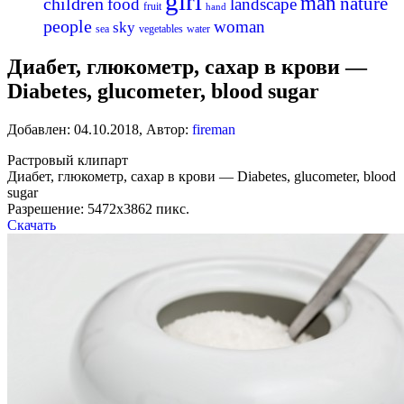
girl
man
nature
children
food
landscape
fruit
hand
people
woman
sky
sea
vegetables
water
Диабет, глюкометр, сахар в крови —
Diabetes, glucometer, blood sugar
Добавлен:
04.10.2018
,
Автор:
fireman
Растровый клипарт
Диабет, глюкометр, сахар в крови — Diabetes, glucometer, blood
sugar
Разрешение: 5472х3862 пикс.
Скачать