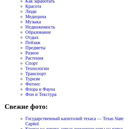
Как заработать
Красота
Люди
Медицина
Музыка
Недвижимость
Образование
Отдых
Пейзаж
Предметы
Разное
Растения
Спорт
Технологии
Транспорт
Туризм
Фитнес
Флора и Фауна
Фон и Текстура
Свежие фото:
Государственный капитолий техаса — Texas State
Capitol
Кошки на дереве, серые домашнии коты на ветке