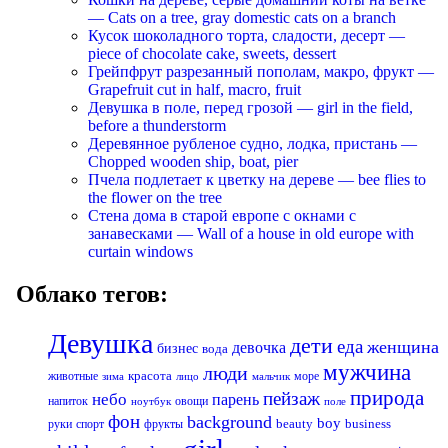
— Cats on a tree, gray domestic cats on a branch
Кусок шоколадного торта, сладости, десерт —
piece of chocolate cake, sweets, dessert
Грейпфрут разрезанный пополам, макро, фрукт —
Grapefruit cut in half, macro, fruit
Девушка в поле, перед грозой — girl in the field,
before a thunderstorm
Деревянное рубленое судно, лодка, пристань —
Chopped wooden ship, boat, pier
Пчела подлетает к цветку на дереве — bee flies to
the flower on the tree
Стена дома в старой европе с окнами с
занавесками — Wall of a house in old europe with
curtain windows
Облако тегов:
Девушка
дети
еда
женщина
девочка
бизнес
вода
мужчина
люди
красота
животные
море
лицо
мальчик
зима
природа
пейзаж
небо
парень
напиток
овощи
ноутбук
поле
фон
background
boy
business
руки
спорт
фрукты
beauty