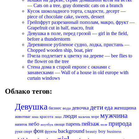
— Cats on a tree, gray domestic cats on a branch
Кусок шоколадного торта, сладости, десерт —
piece of chocolate cake, sweets, dessert
Грейпфрут разрезанный пополам, макро, фрукт —
Grapefruit cut in half, macro, fruit
Девушка в поле, перед грозой — girl in the field,
before a thunderstorm
Деревянное рубленое судно, лодка, пристань —
Chopped wooden ship, boat, pier
Пчела подлетает к цветку на дереве — bee flies to
the flower on the tree
Стена дома в старой европе с окнами с
занавесками — Wall of a house in old europe with
curtain windows
Облако тегов:
Девушка
дети
еда
женщина
девочка
бизнес
вода
мужчина
люди
красота
животные
море
лицо
мальчик
зима
природа
пейзаж
небо
парень
напиток
овощи
ноутбук
поле
фон
background
boy
business
руки
спорт
фрукты
beauty