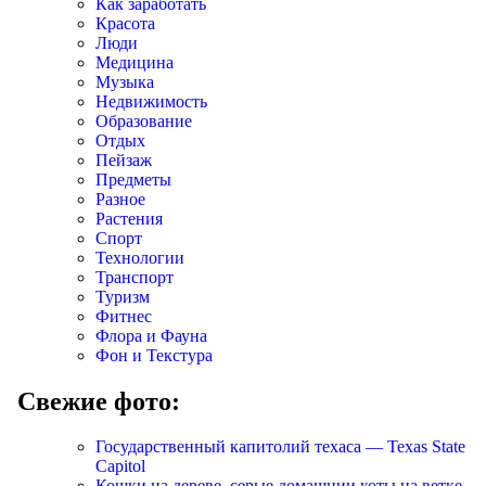
Как заработать
Красота
Люди
Медицина
Музыка
Недвижимость
Образование
Отдых
Пейзаж
Предметы
Разное
Растения
Спорт
Технологии
Транспорт
Туризм
Фитнес
Флора и Фауна
Фон и Текстура
Свежие фото:
Государственный капитолий техаса — Texas State
Capitol
Кошки на дереве, серые домашнии коты на ветке