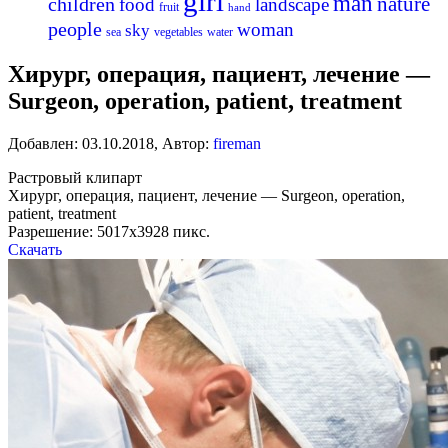
girl
man
nature
children
food
landscape
fruit
hand
people
woman
sky
sea
vegetables
water
Хирург, операция, пациент, лечение —
Surgeon, operation, patient, treatment
Добавлен:
03.10.2018
,
Автор:
fireman
Растровый клипарт
Хирург, операция, пациент, лечение — Surgeon, operation,
patient, treatment
Разрешение: 5017х3928 пикс.
Скачать