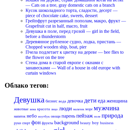
— Cats on a tree, gray domestic cats on a branch
Кусок шоколадного торта, сладости, десерт —
piece of chocolate cake, sweets, dessert
Грейпфрут разрезанный пополам, макро, фрукт —
Grapefruit cut in half, macro, fruit
Девушка в поле, перед грозой — girl in the field,
before a thunderstorm
Деревянное рубленое судно, лодка, пристань —
Chopped wooden ship, boat, pier
Пчела подлетает к цветку на дереве — bee flies to
the flower on the tree
Стена дома в старой европе с окнами с
занавесками — Wall of a house in old europe with
curtain windows
Облако тегов:
Девушка
дети
еда
женщина
девочка
бизнес
вода
мужчина
люди
красота
животные
море
лицо
мальчик
зима
природа
пейзаж
небо
парень
напиток
овощи
ноутбук
поле
фон
background
boy
business
руки
спорт
фрукты
beauty