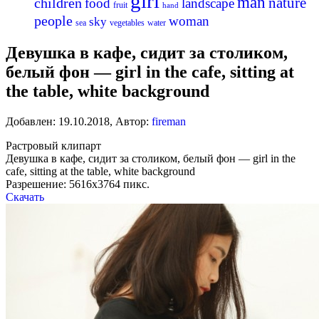
girl
man
nature
children
food
landscape
fruit
hand
people
woman
sky
sea
vegetables
water
Девушка в кафе, сидит за столиком,
белый фон — girl in the cafe, sitting at
the table, white background
Добавлен:
19.10.2018
,
Автор:
fireman
Растровый клипарт
Девушка в кафе, сидит за столиком, белый фон — girl in the
cafe, sitting at the table, white background
Разрешение: 5616х3764 пикс.
Скачать