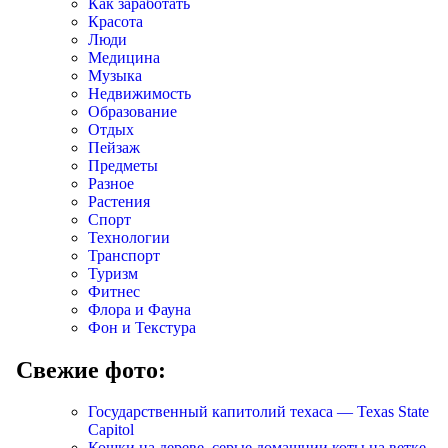
Как заработать
Красота
Люди
Медицина
Музыка
Недвижимость
Образование
Отдых
Пейзаж
Предметы
Разное
Растения
Спорт
Технологии
Транспорт
Туризм
Фитнес
Флора и Фауна
Фон и Текстура
Свежие фото:
Государственный капитолий техаса — Texas State
Capitol
Кошки на дереве, серые домашнии коты на ветке