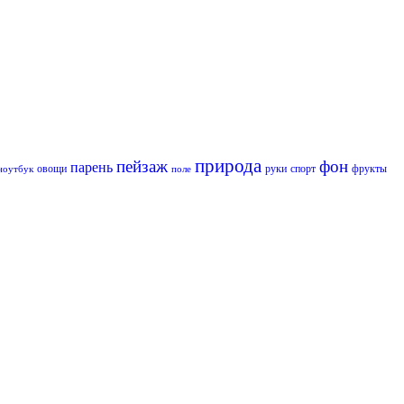
природа
пейзаж
фон
парень
овощи
руки
спорт
фрукты
ноутбук
поле