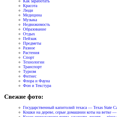
Как заработать
Красота
Люди
Медицина
Музыка
Недвижимость
Образование
Отдых
Пейзаж
Предметы
Разное
Растения
Спорт
Технологии
Транспорт
Туризм
Фитнес
Флора и Фауна
Фон и Текстура
Свежие фото:
Государственный капитолий техаса — Texas State Ca
Кошки на дереве, серые домашнии коты на ветке — Cats
Кусок шоколадного торта, сладости, десерт — piece of 