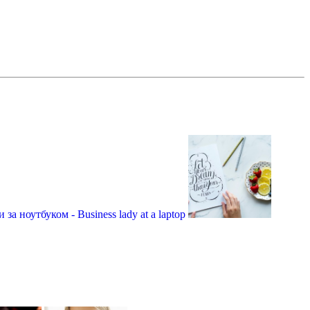
 за ноутбуком - Business lady at a laptop