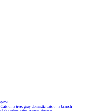
pitol
 on a tree, gray domestic cats on a branch
chocolate cake, sweets, dessert