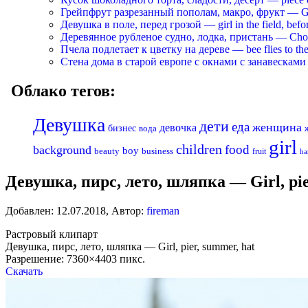
Грейпфрут разрезанный пополам, макро, фрукт — Grapef
Девушка в поле, перед грозой — girl in the field, befo
Деревянное рубленое судно, лодка, пристань — Chopp
Пчела подлетает к цветку на дереве — bee flies to the 
Стена дома в старой европе с окнами с занавесками —
Облако тегов:
Девушка
дети
еда
женщина
девочка
бизнес
вода
girl
children
food
background
boy
business
beauty
fruit
ha
Девушка, пирс, лето, шляпка — Girl, pie
Добавлен:
12.07.2018
,
Автор:
fireman
Растровый клипарт
Девушка, пирс, лето, шляпка — Girl, pier, summer, hat
Разрешение: 7360×4403 пикс.
Скачать