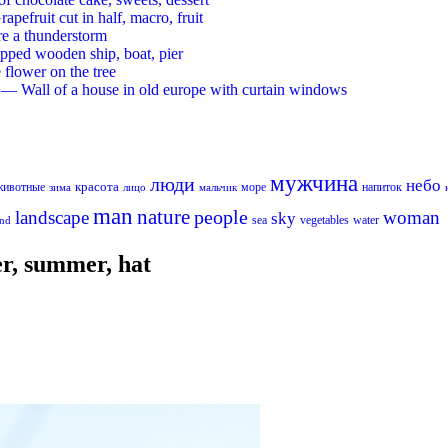
ruit cut in half, macro, fruit
re a thunderstorm
ed wooden ship, boat, pier
flower on the tree
 Wall of a house in old europe with curtain windows
мужчина
люди
небо
красота
животные
море
напиток
лицо
мальчик
зима
man
nature
people
landscape
woman
sky
sea
vegetables
water
nd
r, summer, hat