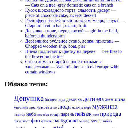
— Cats on a tree, gray domestic cats on a branch
Кусок шоколадного торта, сладости, десерт —
piece of chocolate cake, sweets, dessert
Грейпфрут разрезанный пополам, макро, фрукт —
Grapefruit cut in half, macro, fruit
Девушка в поле, перед грозой — girl in the field,
before a thunderstorm
Деревянное рубленое судно, лодка, пристань —
Chopped wooden ship, boat, pier
Пчела подлетает к цветку на дереве — bee flies to
the flower on the tree
Стена дома в старой европе с окнами с
занавесками — Wall of a house in old europe with
curtain windows
Облако тегов:
Девушка
дети
еда
женщина
девочка
бизнес
вода
мужчина
люди
красота
животные
море
лицо
мальчик
зима
природа
пейзаж
небо
парень
напиток
овощи
ноутбук
поле
фон
background
boy
business
руки
спорт
фрукты
beauty