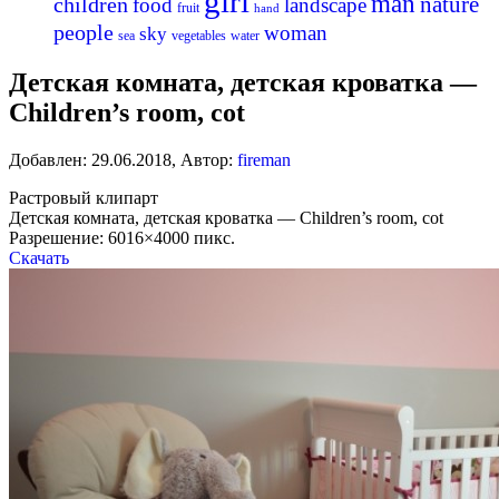
girl
man
nature
children
food
landscape
fruit
hand
people
woman
sky
sea
vegetables
water
Детская комната, детская кроватка —
Children’s room, cot
Добавлен:
29.06.2018
,
Автор:
fireman
Растровый клипарт
Детская комната, детская кроватка — Children’s room, cot
Разрешение: 6016×4000 пикс.
Скачать