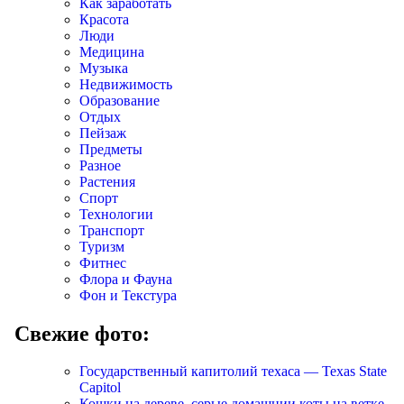
Как заработать
Красота
Люди
Медицина
Музыка
Недвижимость
Образование
Отдых
Пейзаж
Предметы
Разное
Растения
Спорт
Технологии
Транспорт
Туризм
Фитнес
Флора и Фауна
Фон и Текстура
Свежие фото:
Государственный капитолий техаса — Texas State
Capitol
Кошки на дереве, серые домашнии коты на ветке