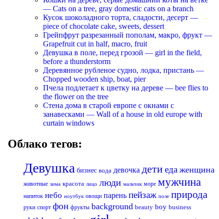
— Cats on a tree, gray domestic cats on a branch
Кусок шоколадного торта, сладости, десерт —
piece of chocolate cake, sweets, dessert
Грейпфрут разрезанный пополам, макро, фрукт —
Grapefruit cut in half, macro, fruit
Девушка в поле, перед грозой — girl in the field,
before a thunderstorm
Деревянное рубленое судно, лодка, пристань —
Chopped wooden ship, boat, pier
Пчела подлетает к цветку на дереве — bee flies to
the flower on the tree
Стена дома в старой европе с окнами с
занавесками — Wall of a house in old europe with
curtain windows
Облако тегов:
Девушка
дети
еда
женщина
девочка
бизнес
вода
мужчина
люди
красота
животные
море
лицо
мальчик
зима
природа
пейзаж
небо
парень
напиток
овощи
ноутбук
поле
фон
background
boy
business
руки
спорт
фрукты
beauty