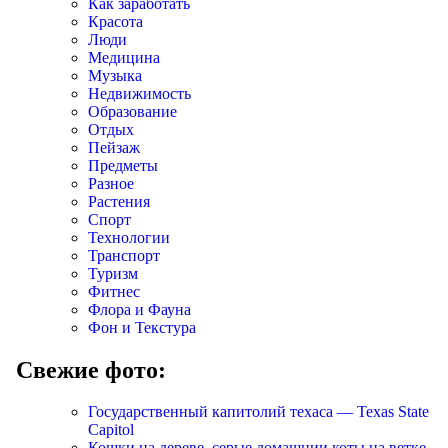
Как заработать
Красота
Люди
Медицина
Музыка
Недвижимость
Образование
Отдых
Пейзаж
Предметы
Разное
Растения
Спорт
Технологии
Транспорт
Туризм
Фитнес
Флора и Фауна
Фон и Текстура
Свежие фото:
Государственный капитолий техаса — Texas State
Capitol
Кошки на дереве, серые домашнии коты на ветке