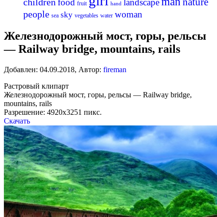
girl
man
nature
children
food
landscape
fruit
hand
people
woman
sky
sea
vegetables
water
Железнодорожный мост, горы, рельсы
— Railway bridge, mountains, rails
Добавлен:
04.09.2018
,
Автор:
fireman
Растровый клипарт
Железнодорожный мост, горы, рельсы — Railway bridge,
mountains, rails
Разрешение: 4920х3251 пикс.
Скачать