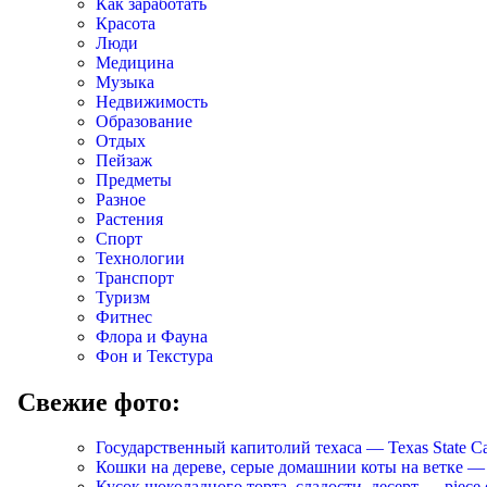
Как заработать
Красота
Люди
Медицина
Музыка
Недвижимость
Образование
Отдых
Пейзаж
Предметы
Разное
Растения
Спорт
Технологии
Транспорт
Туризм
Фитнес
Флора и Фауна
Фон и Текстура
Свежие фото:
Государственный капитолий техаса — Texas State Ca
Кошки на дереве, серые домашнии коты на ветке — Cats
Кусок шоколадного торта, сладости, десерт — piece of 