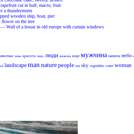
ruit cut in half, macro, fruit
re a thunderstorm
ed wooden ship, boat, pier
flower on the tree
 Wall of a house in old europe with curtain windows
мужчина
люди
небо
красота
животные
море
напиток
лицо
мальчик
зима
man
nature
people
landscape
woman
sky
sea
vegetables
water
nd