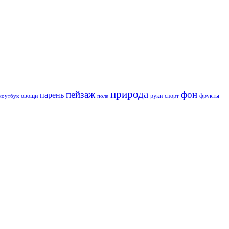
природа
пейзаж
фон
парень
овощи
руки
спорт
фрукты
ноутбук
поле