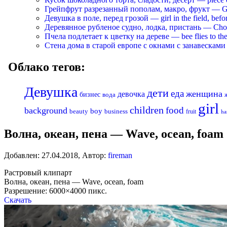
Грейпфрут разрезанный пополам, макро, фрукт — Grapef
Девушка в поле, перед грозой — girl in the field, befo
Деревянное рубленое судно, лодка, пристань — Chopp
Пчела подлетает к цветку на дереве — bee flies to the 
Стена дома в старой европе с окнами с занавесками —
Облако тегов:
Девушка
дети
еда
женщина
девочка
бизнес
вода
girl
children
food
background
boy
business
beauty
fruit
ha
Волна, океан, пена — Wave, ocean, foam
Добавлен:
27.04.2018
,
Автор:
fireman
Растровый клипарт
Волна, океан, пена — Wave, ocean, foam
Разрешение: 6000×4000 пикс.
Скачать