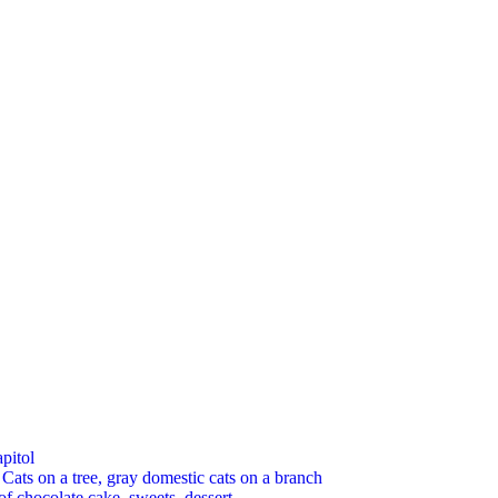
pitol
 on a tree, gray domestic cats on a branch
chocolate cake, sweets, dessert