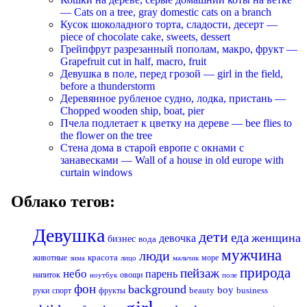
— Cats on a tree, gray domestic cats on a branch
Кусок шоколадного торта, сладости, десерт —
piece of chocolate cake, sweets, dessert
Грейпфрут разрезанный пополам, макро, фрукт —
Grapefruit cut in half, macro, fruit
Девушка в поле, перед грозой — girl in the field,
before a thunderstorm
Деревянное рубленое судно, лодка, пристань —
Chopped wooden ship, boat, pier
Пчела подлетает к цветку на дереве — bee flies to
the flower on the tree
Стена дома в старой европе с окнами с
занавесками — Wall of a house in old europe with
curtain windows
Облако тегов:
Девушка
дети
еда
женщина
девочка
бизнес
вода
мужчина
люди
красота
животные
море
лицо
мальчик
зима
природа
пейзаж
небо
парень
напиток
овощи
ноутбук
поле
фон
background
boy
business
руки
спорт
фрукты
beauty