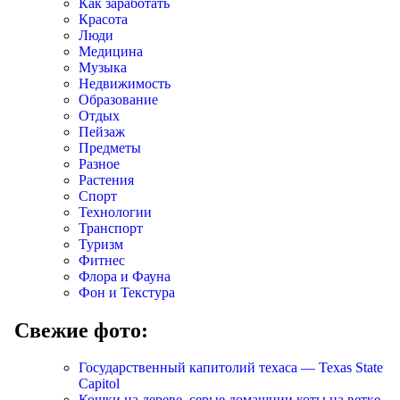
Как заработать
Красота
Люди
Медицина
Музыка
Недвижимость
Образование
Отдых
Пейзаж
Предметы
Разное
Растения
Спорт
Технологии
Транспорт
Туризм
Фитнес
Флора и Фауна
Фон и Текстура
Свежие фото:
Государственный капитолий техаса — Texas State
Capitol
Кошки на дереве, серые домашнии коты на ветке