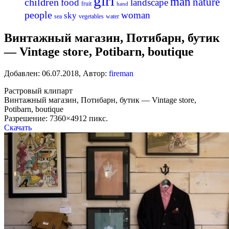
girl
man
nature
children
food
landscape
fruit
hand
people
woman
sky
sea
vegetables
water
Винтажный магазин, Потибарн, бутик
— Vintage store, Potibarn, boutique
Добавлен:
06.07.2018
,
Автор:
fireman
Растровый клипарт
Винтажный магазин, Потибарн, бутик — Vintage store,
Potibarn, boutique
Разрешение: 7360×4912 пикс.
Скачать