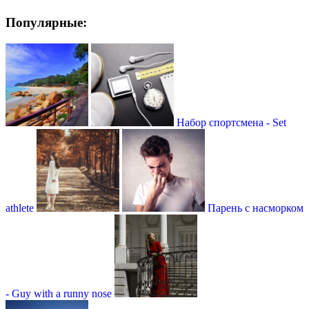
Популярные:
Набор спортсмена - Set
athlete
Парень с насморком
- Guy with a runny nose