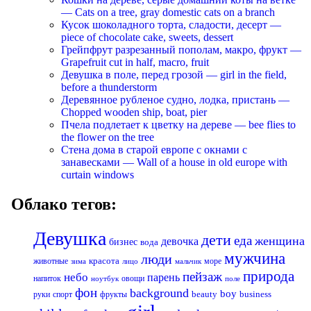
— Cats on a tree, gray domestic cats on a branch
Кусок шоколадного торта, сладости, десерт —
piece of chocolate cake, sweets, dessert
Грейпфрут разрезанный пополам, макро, фрукт —
Grapefruit cut in half, macro, fruit
Девушка в поле, перед грозой — girl in the field,
before a thunderstorm
Деревянное рубленое судно, лодка, пристань —
Chopped wooden ship, boat, pier
Пчела подлетает к цветку на дереве — bee flies to
the flower on the tree
Стена дома в старой европе с окнами с
занавесками — Wall of a house in old europe with
curtain windows
Облако тегов:
Девушка
дети
еда
женщина
девочка
бизнес
вода
мужчина
люди
красота
животные
море
лицо
мальчик
зима
природа
пейзаж
небо
парень
напиток
овощи
ноутбук
поле
фон
background
boy
business
руки
спорт
фрукты
beauty