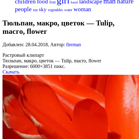
girl
man
nature
children
food
landscape
fruit
hand
people
woman
sky
sea
vegetables
water
Тюльпан, макро, цветок — Tulip,
macro, flower
Добавлен:
28.04.2018
,
Автор:
fireman
Растровый клипарт
Тюльпан, макро, цветок — Tulip, macro, flower
Разрешение: 6000×3851 пикс.
Скачать