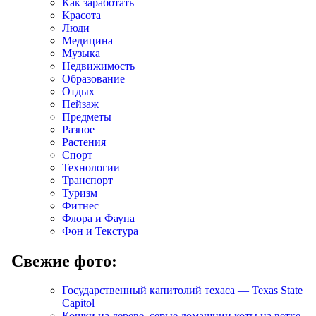
Как заработать
Красота
Люди
Медицина
Музыка
Недвижимость
Образование
Отдых
Пейзаж
Предметы
Разное
Растения
Спорт
Технологии
Транспорт
Туризм
Фитнес
Флора и Фауна
Фон и Текстура
Свежие фото:
Государственный капитолий техаса — Texas State
Capitol
Кошки на дереве, серые домашнии коты на ветке